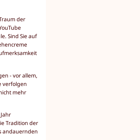
 Traum der
 YouTube
e. Sind Sie auf
zehencreme
Aufmerksamkeit
n - vor allem,
e verfolgen
nicht mehr
 Jahr
e Tradition der
nes andauernden