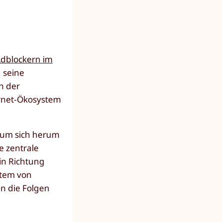
dblockern im
 seine
n der
rnet-Ökosystem
t um sich herum
e zentrale
 in Richtung
ystem von
en die Folgen