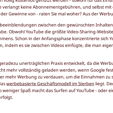
völlig kostenlos genutzt werden - sowohl für das Einst
be verlangt keine Abonnementgebühren, und selbst mit 
der Gewinne von - raten Sie mal woher? Aus der Werb
beeinblendungen zwischen den gewünschten Inhalten 
be. Obwohl YouTube die größte Video-Sharing-Website
ehmens. Schon in der Anfangsphase konzentrierte sich 
indem es sie zwischen Videos einfügte, die man eigen
r geradezu unerträglichen Praxis entwickelt, da die Wer
t mehr vollständig geladen werden, wenn Google festst
mer mehr Werbung zu verdauen, um die Einnahmen zu s
das
werbebasierte Geschäftsmodell im Sterben
liegt. D
to weniger Spaß macht das Surfen auf YouTube - oder 
rfolgt.