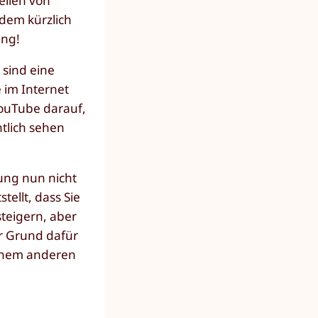
ellen von
dem kürzlich
ung!
sind eine
 im Internet
YouTube darauf,
tlich sehen
bung nun nicht
ellt, dass Sie
teigern, aber
er Grund dafür
einem anderen