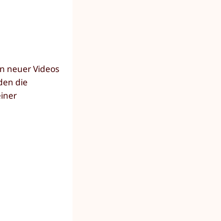
en neuer Videos
den die
einer