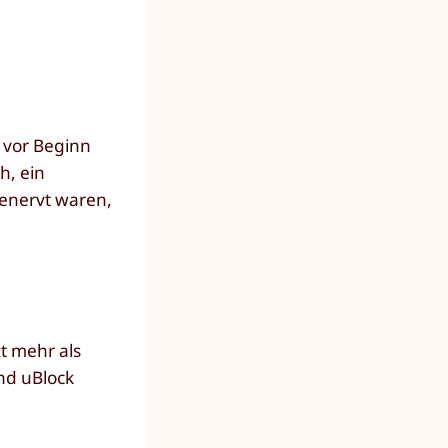
 vor Beginn
h, ein
genervt waren,
t mehr als
ind uBlock