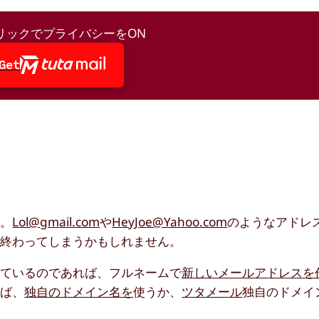
リックでプライバシーをON
Get
す。
Lol@gmail.com
や
HeyJoe@Yahoo.com
のようなアドレ
に終わってしまうかもしれません。
っているのであれば、フルネームで
新しいメールアドレスを
れば、
独自のドメイン名を
使うか、
ツタメール
独自のドメイ