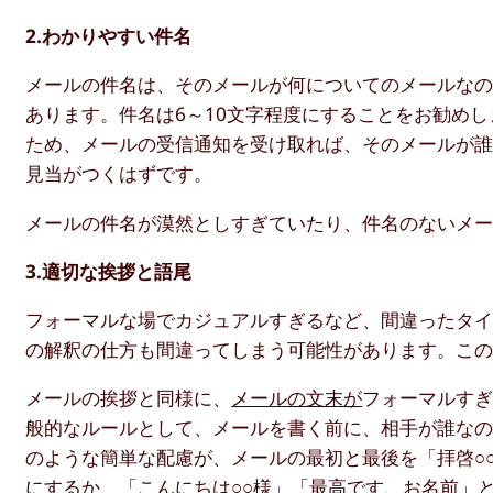
2.わかりやすい件名
メールの件名は、そのメールが何についてのメールな
あります。件名は6～10文字程度にすることをお勧め
ため、メールの受信通知を受け取れば、そのメールが
見当がつくはずです。
メールの件名が漠然としすぎていたり、件名のないメ
3.適切な挨拶と語尾
フォーマルな場でカジュアルすぎるなど、間違ったタ
の解釈の仕方も間違ってしまう可能性があります。こ
メールの挨拶と同様に、
メールの文末が
フォーマルす
般的なルールとして、メールを書く前に、相手が誰な
のような簡単な配慮が、メールの最初と最後を「拝啓○
にするか、「こんにちは○○様」「最高です、お名前」