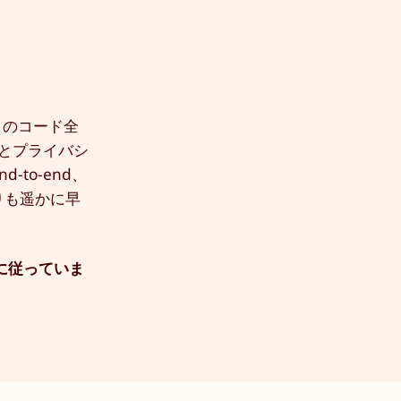
ントのコード全
ーとプライバシ
to-end、
りも遥かに早
に従っていま