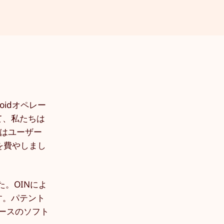
idオペレー
て、私たちは
ちはユーザー
を費やしまし
た。OINによ
す。パテント
ベースのソフト