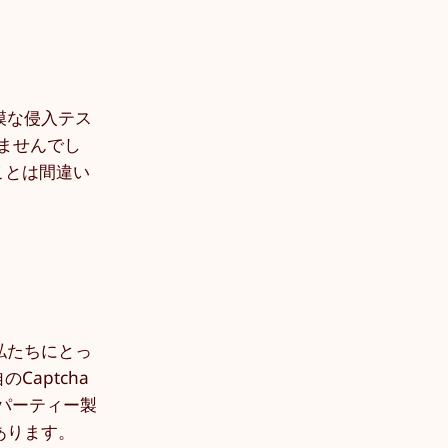
模な侵入テス
きませんでし
ことは間違い
私たちにとっ
aptcha
パーティー製
あります。