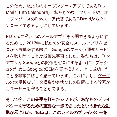
このため、私
たちのオープンソースアプリ
であるTuta
MailとTuta Calendarを、私たちのウェブサイトや、オ
ープンソースのPlayストア代替であるF-Droidから
ダウ
ンロード
できるようにしています。
F-Droidで私たちのメールアプリを公開できるようにす
るために、2017年に私たちの安全なメールアプリをゼ
ロから再構築する際に、Googleのプッシュ通知サービ
スを取り除くことが最優先事項でした。私たちは、Tuta
アプリがGoogleとの関係をゼロにするように、プッシ
ュのためにGoogleのGCMを置き換えることに成功した
ことを非常に嬉しく思っています。これにより、
グーグ
ルの大規模なデータ収集や
令状なしの政府による詮索か
らユーザーを守ることができる。
そして今、この先手を打ったシフトが、あなたのプライ
バシーを守るための重要な一歩であったという新たな証
拠が示された。Tutaは、このレベルのプライバシーを