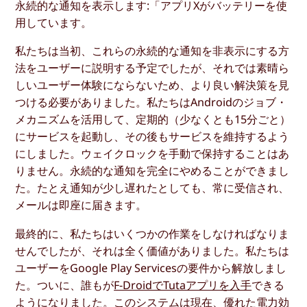
永続的な通知を表示します:「アプリXがバッテリーを使
用しています。
私たちは当初、これらの永続的な通知を非表示にする方
法をユーザーに説明する予定でしたが、それでは素晴ら
しいユーザー体験にならないため、より良い解決策を見
つける必要がありました。私たちはAndroidのジョブ・
メカニズムを活用して、定期的（少なくとも15分ごと）
にサービスを起動し、その後もサービスを維持するよう
にしました。ウェイクロックを手動で保持することはあ
りません。永続的な通知を完全にやめることができまし
た。たとえ通知が少し遅れたとしても、常に受信され、
メールは即座に届きます。
最終的に、私たちはいくつかの作業をしなければなりま
せんでしたが、それは全く価値がありました。私たちは
ユーザーをGoogle Play Servicesの要件から解放しまし
た。ついに、誰もが
F-DroidでTutaアプリを入手
できる
ようになりました。このシステムは現在、優れた電力効