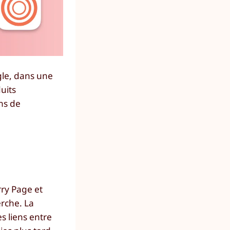
gle, dans une
uits
ons de
ry Page et
erche. La
s liens entre