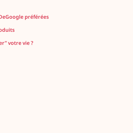
 DeGoogle préférées
oduits
r” votre vie ?