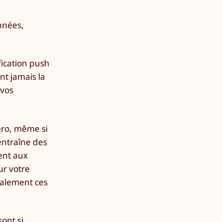
nnées,
ication push
nt jamais la
vos
éro, même si
 entraîne des
ent aux
ur votre
galement ces
sont si