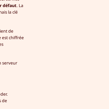
ar défaut
. La
ais la clé
ient de
 est chiffrée
es
n serveur
éder.
s de