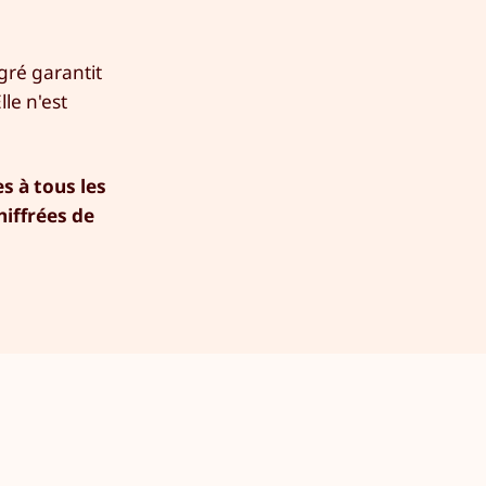
gré garantit
lle n'est
s à tous les
hiffrées de