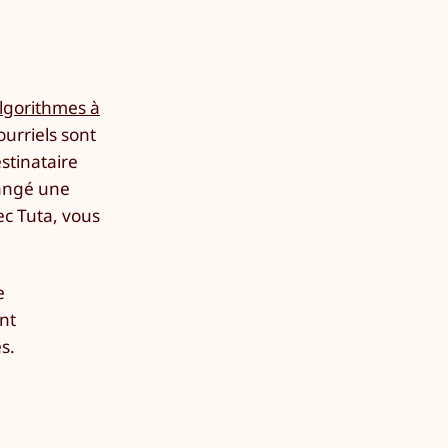
lgorithmes à
ourriels sont
stinataire
hangé une
ec Tuta, vous
e
nt
s.