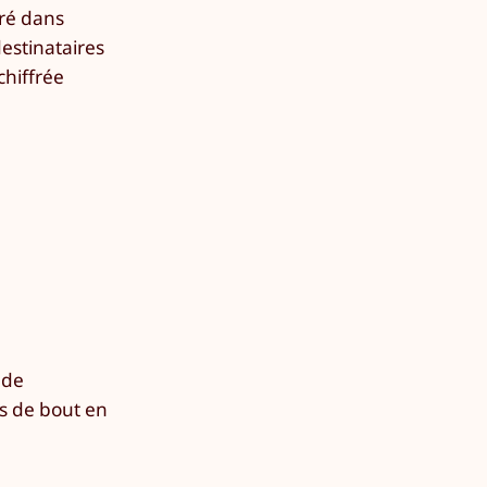
fré dans
destinataires
chiffrée
nde
s de bout en