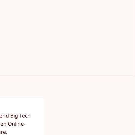
rend Big Tech
uen Online-
äre.