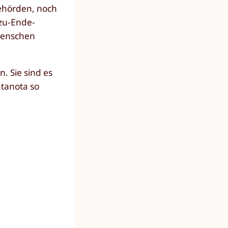
Behörden, noch
-zu-Ende-
 Menschen
. Sie sind es
utanota so