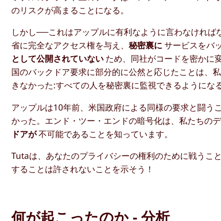
のリスクが高まることになる。
しかし──これはアップルに有利なように言わなければ
省に完全なアクセス権を与え、
秘密裏に
サービスをバ
として公開されていない
ため、同社がコードを密かに
国のバックドア要求に部分的に公然と応じたことは、
きなかった:すべての人を秘密裏に監視できるようにな
アップルは10年前、米国政府による同様の要求と闘う
かった。エンド・ツー・エンドの暗号化は、私たちの
ドアが
不可能であることを知っています。
Tutaは、あなたのプライバシーの権利のために戦う
することは許されないことを示そう！
何が起こったのか - 分析