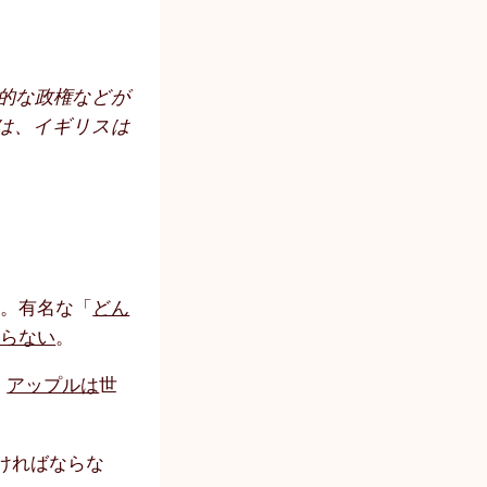
圧的な政権などが
は、イギリスは
い。有名な「
どん
ならない
。
、
アップルは
世
ければならな