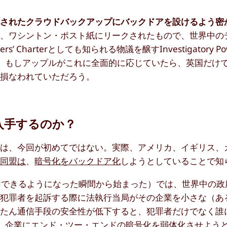
化されたクラウドバックアップにバックドアを設けるよう密
は、ワシントン・ポスト紙にリークされたもので、世界中の
arterとしても知られる物議を醸すInvestigatory Power
を通じて行われた。もしアップルがこれに全面的に応じていたら、英国
が損なわれていただろう。
入手するのか？
のは、今回が初めてではない。実際、アメリカ、イギリス、
ズ同盟は
、
暗号化をバックドア化
しようとしていることで知
利用できるようになった瞬間から始まった）では、世界中の政
、犯罪者を起訴する際に法執行当局がその企業を小さな（あ
ったん通信手段の安全性が低下すると、犯罪者だけでなく誰
、企業にエンド・ツー・エンドの暗号化を弱体化させよう