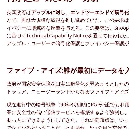
英国政府は
アップルに対し、エンドツーエンドで暗号
とで、再び大規模な監視を推し進めていた。この要求
イバシーに壊滅的な影響を与える。この要求は、Snoopers’ Ch
に基づくTechnical Capability Notice
アップル・ユーザーの暗号化保護とプライバシー保護
ファイブ・アイズ:誰が最初にデータを
政府が国家安全保障を口実に暗号化を弱めようとした
トラリア、ニュージーランドからなる
ファイブ・アイ
現在進行中の暗号戦争（90年代初頭にPGPが誰でも
業に安全性の低い通信サービスを構築するよう強制し
助っ人にできるようにしてきた。これの問題点は、い
でなくなるということだ。ともあれ、5つの目は交代で