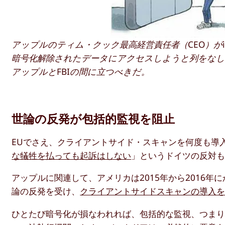
アップルのティム・クック最高経営責任者（CEO）がi
暗号化解除されたデータにアクセスしようと列をな
アップルとFBIの間に立つべきだ。
世論の反発が包括的監視を阻止
EUでさえ、クライアントサイド・スキャンを何度も導
な犠牲を払っても起訴はしない
」というドイツの反対
アップルに関連して、アメリカは2015年から2016
論の反発を受け、
クライアントサイドスキャンの導入
ひとたび暗号化が損なわれれば、包括的な監視、つま