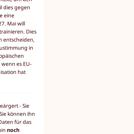
l dies gegen
e eine
. Mai will
rainieren. Dies
n entscheiden,
 Zustimmung in
ropäischen
, wenn es EU-
isation hat
eärgert - Sie
Sie können ihn
 Daten für das
hin
noch