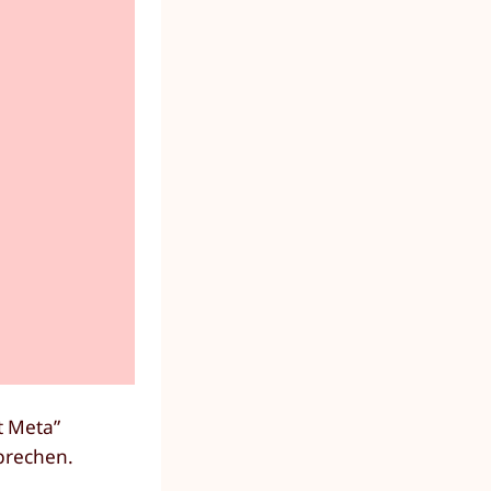
t Meta”
prechen.