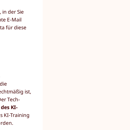
in der Sie
te E-Mail
a für diese
n
die
chtmäßig ist,
Der Tech-
 des KI-
s KI-Training
erden.