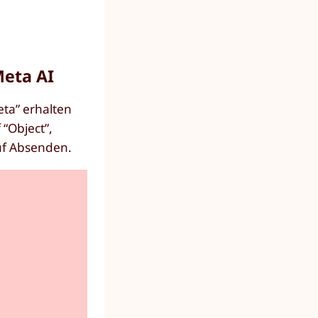
Meta AI
eta” erhalten
 “Object”,
uf Absenden.