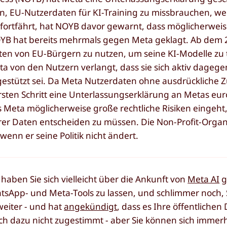
, EU-Nutzerdaten für KI-Training zu missbrauchen, wei
fortfährt, hat NOYB davor gewarnt, dass möglicherweis
YB hat bereits mehrmals gegen Meta geklagt. Ab dem 27
n von EU-Bürgern zu nutzen, um seine KI-Modelle zu t
a von den Nutzern verlangt, dass sie sich aktiv dagege
" gestützt sei. Da Meta Nutzerdaten ohne ausdrückliche
rsten Schritt eine Unterlassungserklärung an Metas eu
ss Meta möglicherweise große rechtliche Risiken eingeht
hrer Daten entscheiden zu müssen. Die Non-Profit-Organ
enn er seine Politik nicht ändert.
ben Sie sich vielleicht über die Ankunft von
Meta AI
g
tsApp- und Meta-Tools zu lassen, und schlimmer noch, 
weiter - und hat
angekündigt
, dass es Ihre öffentlichen
ch dazu nicht zugestimmt - aber Sie können sich immer