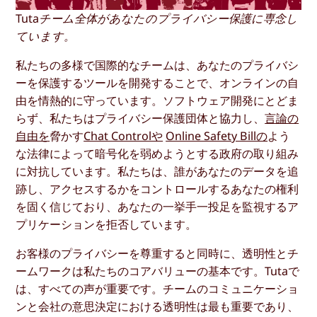
Tutaチーム全体があなたのプライバシー保護に専念し
ています。
私たちの多様で国際的なチームは、あなたのプライバシ
ーを保護するツールを開発することで、オンラインの自
由を情熱的に守っています。ソフトウェア開発にとどま
らず、私たちはプライバシー保護団体と協力し、
言論の
自由を
脅かす
Chat Controlや
Online Safety Billの
よう
な法律によって暗号化を弱めようとする政府の取り組み
に対抗しています。私たちは、誰があなたのデータを追
跡し、アクセスするかをコントロールするあなたの権利
を固く信じており、あなたの一挙手一投足を監視するア
プリケーションを拒否しています。
お客様のプライバシーを尊重すると同時に、透明性とチ
ームワークは私たちのコアバリューの基本です。Tutaで
は、すべての声が重要です。チームのコミュニケーショ
ンと会社の意思決定における透明性は最も重要であり、