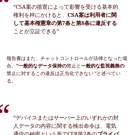
“CSA案の措置によって影響を受ける基本的
権利を秤にかけると、
CSA案は利用者に関
して基本権憲章の第7条と第8条に違反する
ことが立証できる”
報告書はまた、チャットコントロールが法律となった場
合、
“一般的なデータ保持の
禁止と
一般的な監視義務の
禁止に対するこの違反は正当化できない “と述べてい
る。
“デバイスまたはサーバー上のいずれかの対
人データの内容に関する検出命令は、電気
通信の秘密という形でCFR第7条の
プライバ