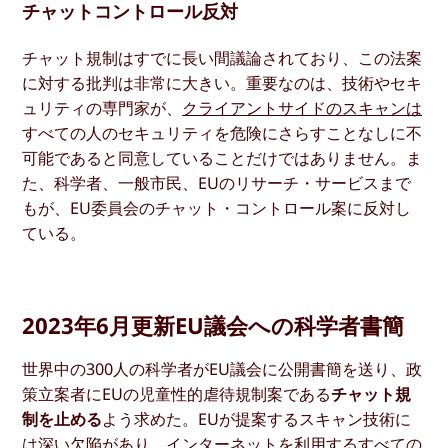
チャットコントロール反対
チャット規制はすでに長い間議論されており、この法案
に対する批判は非常に大きい。重要なのは、技術やセキ
ュリティの専門家が、
クライアントサイドのスキャンは
すべての人のセキュリティを危険にさらすことなしに不
可能であると同意していることだけではありません。ま
た、科学者、一般市民、EUのリサーチ・サービスまで
もが、EU委員会のチャット・コントロール案に反対し
ている。
2023年6月更新EU議会への科学者書簡
世界中の300人の科学者がEU議会に公開書簡を送り、政
策立案者にEUの児童性的虐待規制案である
チャット規
制を止める
よう求めた。EUが提案するスキャン技術に
は深い欠陥があり、インターネットを利用するすべての