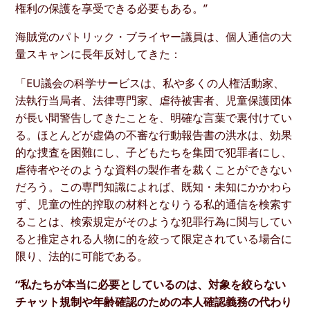
権利の保護を享受できる必要もある。”
海賊党のパトリック・ブライヤー議員は、個人通信の大
量スキャンに長年反対してきた：
「EU議会の科学サービスは、私や多くの人権活動家、
法執行当局者、法律専門家、虐待被害者、児童保護団体
が長い間警告してきたことを、明確な言葉で裏付けてい
る。ほとんどが虚偽の不審な行動報告書の洪水は、効果
的な捜査を困難にし、子どもたちを集団で犯罪者にし、
虐待者やそのような資料の製作者を裁くことができない
だろう。この専門知識によれば、既知・未知にかかわら
ず、児童の性的搾取の材料となりうる私的通信を検索す
ることは、検索規定がそのような犯罪行為に関与してい
ると推定される人物に的を絞って限定されている場合に
限り、法的に可能である。
“私たちが本当に必要としているのは、対象を絞らない
チャット規制や年齢確認のための本人確認義務の代わり