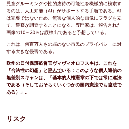
児童グルーミングや性的虐待の可能性を機械的に検索す
るのは、人工知能（AI）がサポートする手順である。AI
は完璧ではないため、無害な個人的な画像にフラグを立
て、警察が調査することになる。専門家は、報告された
画像の10～20％は誤検出であると予想している。
これは、何百万人もの罪のない市民のプライバシーに対
する大きな侵害である。
欧州の日付保護監督官ヴィヴィオロフスキは、
これを
『合法性の幻想』と
呼んで
いる：このような個人通信の
無差別スキャンは、「基本的人権憲章の下では常に違法
である（そしておそらくいくつかの国内憲法でも違法で
ある）」。
リスク