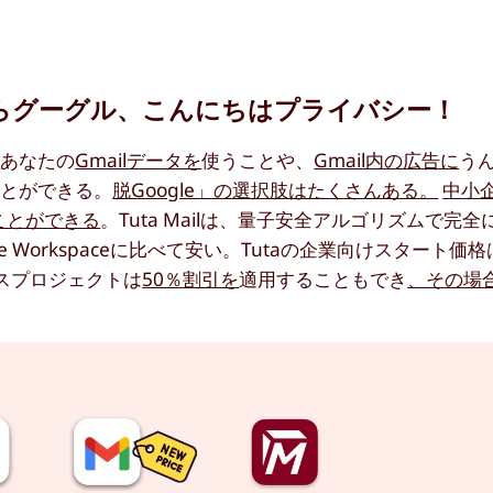
さようならグーグル、こんにちはプライバシー！
に
あなたの
Gmailデータを
使うことや、
Gmail内の広告に
う
ことができる。
脱Google」の選択肢はたくさんある。
中小
ることができる
。Tuta Mailは、量子安全アルゴリズムで完
 Workspaceに比べて安い。Tutaの企業向けスタート価
スプロジェクトは
50％割引を
適用することもでき
、その場