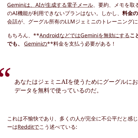
Geminiは、AIが生成する電子メール
、要約、メモを取
のAI機能が利用できないプランはない。しかし、
料金
会話が、グーグル所有のLLMジェミニのトレーニング
もちろん、**
AndroidなどではGeminiを無効にする
こ
でも、
Geminiの
**料金を支払う必要がある！
あなたはジェミニAIを使うためにグーグルに
データを無料で使っているのだ。
これは不愉快であり、多くの人が完全に不公平だと感
ーは
Redditで
こう述べている: