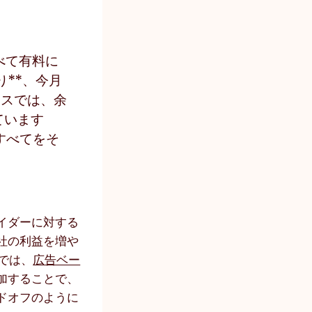
べて有料に
**、今月
ネスでは、余
ています
すべてをそ
イダーに対する
社の利益を増や
では、
広告ベー
加することで、
ドオフのように