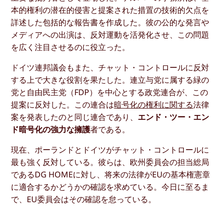
本的権利の潜在的侵害と提案された措置の技術的欠点を
詳述した包括的な報告書を作成した。彼の公的な発言や
メディアへの出演は、反対運動を活発化させ、この問題
を広く注目させるのに役立った。
ドイツ連邦議会もまた、チャット・コントロールに反対
する上で大きな役割を果たした。連立与党に属する緑の
党と自由民主党（FDP）を中心とする政党連合が、この
提案に反対した。この連合は
暗号化の権利に関する
法律
案を発表したのと同じ連合であり、
エンド・ツー・エン
ド暗号化の強力な擁護
者である。
現在、ポーランドとドイツがチャット・コントロールに
最も強く反対している。彼らは、欧州委員会の担当総局
であるDG HOMEに対し、将来の法律がEUの基本権憲章
に適合するかどうかの確認を求めている。今日に至るま
で、EU委員会はその確認を怠っている。