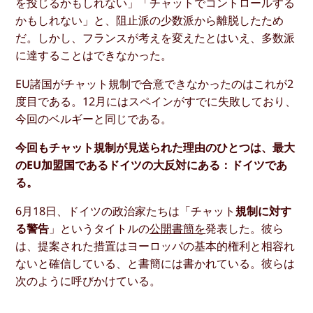
を投じるかもしれない」「チャットでコントロールする
かもしれない」と、阻止派の少数派から離脱したため
だ。しかし、フランスが考えを変えたとはいえ、多数派
に達することはできなかった。
EU諸国がチャット規制で合意できなかったのはこれが2
度目である。12月にはスペインがすでに失敗しており、
今回のベルギーと同じである。
今回もチャット規制が見送られた理由のひとつは、最大
のEU加盟国であるドイツの大反対にある：ドイツであ
る。
6月18日、ドイツの政治家たちは「チャット
規制に対す
る警告
」というタイトルの
公開書簡を
発表した。彼ら
は、提案された措置はヨーロッパの基本的権利と相容れ
ないと確信している、と書簡には書かれている。彼らは
次のように呼びかけている。