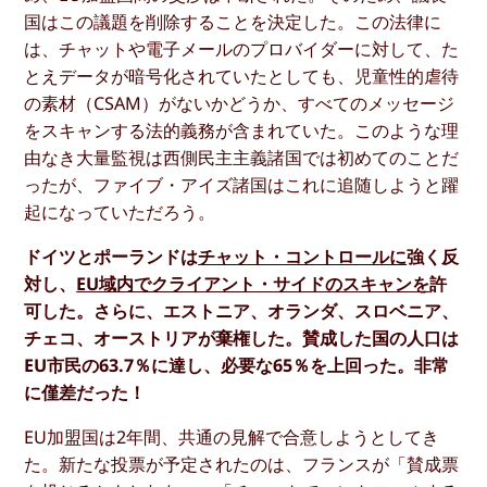
国はこの議題を削除することを決定した。この法律に
は、チャットや電子メールのプロバイダーに対して、た
とえデータが暗号化されていたとしても、児童性的虐待
の素材（CSAM）がないかどうか、すべてのメッセージ
をスキャンする法的義務が含まれていた。このような理
由なき大量監視は西側民主主義諸国では初めてのことだ
ったが、ファイブ・アイズ諸国はこれに追随しようと躍
起になっていただろう。
ドイツとポーランドは
チャット・コントロールに
強く反
対し、
EU域内でクライアント・サイドのスキャンを
許
可した。さらに、エストニア、オランダ、スロベニア、
チェコ、オーストリアが棄権した。賛成した国の人口は
EU市民の63.7％に達し、必要な65％を上回った。非常
に僅差だった！
EU加盟国は2年間、共通の見解で合意しようとしてき
た。新たな投票が予定されたのは、フランスが「賛成票