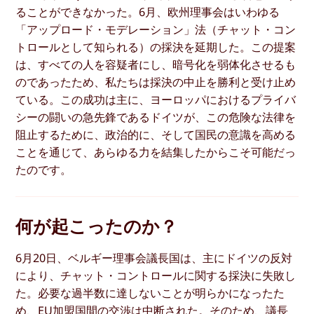
ることができなかった。6月、欧州理事会はいわゆる
「アップロード・モデレーション」法（チャット・コン
トロールとして知られる）の採決を延期した。この提案
は、すべての人を容疑者にし、暗号化を弱体化させるも
のであったため、私たちは採決の中止を勝利と受け止め
ている。この成功は主に、ヨーロッパにおけるプライバ
シーの闘いの急先鋒であるドイツが、この危険な法律を
阻止するために、政治的に、そして国民の意識を高める
ことを通じて、あらゆる力を結集したからこそ可能だっ
たのです。
何が起こったのか？
6月20日、ベルギー理事会議長国は、主にドイツの反対
により、チャット・コントロールに関する採決に失敗し
た。必要な過半数に達しないことが明らかになったた
め、EU加盟国間の交渉は中断された。そのため、議長