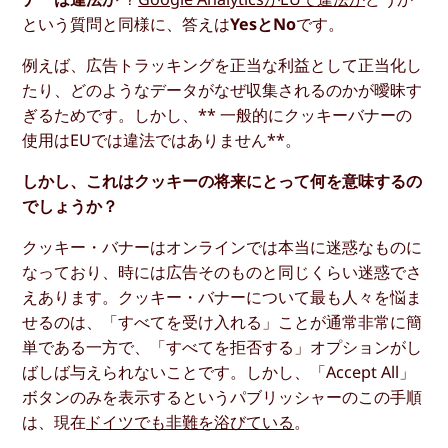
という質問と同様に、答えは
YesとNo
です。
例えば、広告トラッキングを正当な利益として正当化し
たり、どのようなデータがなぜ収集されるのかが曖昧す
ぎるためです。しかし、** 一般的にクッキーバナーの
使用はEUでは違法ではありません**。
しかし、これはクッキーの将来にとって何を意味するの
でしょうか？
クッキー・バナーはオンラインでは本当に迷惑なものに
なっており、時には広告そのものと同じくらい迷惑でさ
えあります。クッキー・バナーについて最も人々を悩ま
せるのは、「すべてを受け入れる」ことが通常非常に簡
単である一方で、「すべてを拒否する」オプションがし
ばしば与えられないことです。しかし、「Accept All」
ボタンのみを表示するというパブリッシャーのこの手順
は、現在
ドイツでも非難を浴びている
。