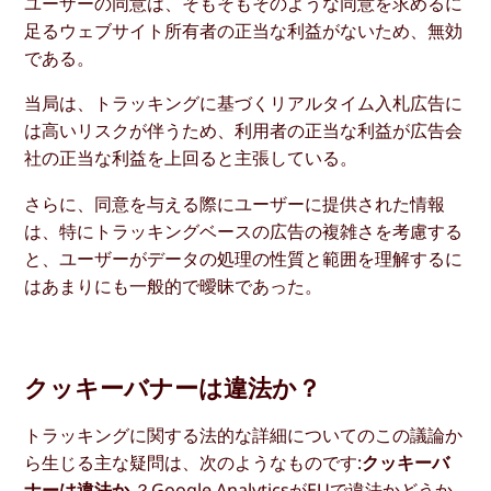
ユーザーの同意は、そもそもそのような同意を求めるに
足るウェブサイト所有者の正当な利益がないため、無効
である。
当局は、トラッキングに基づくリアルタイム入札広告に
は高いリスクが伴うため、利用者の正当な利益が広告会
社の正当な利益を上回ると主張している。
さらに、同意を与える際にユーザーに提供された情報
は、特にトラッキングベースの広告の複雑さを考慮する
と、ユーザーがデータの処理の性質と範囲を理解するに
はあまりにも一般的で曖昧であった。
クッキーバナーは違法か？
トラッキングに関する法的な詳細についてのこの議論か
ら生じる主な疑問は、次のようなものです:
クッキーバ
ナーは違法か
？
Google AnalyticsがEUで違法か
どうか