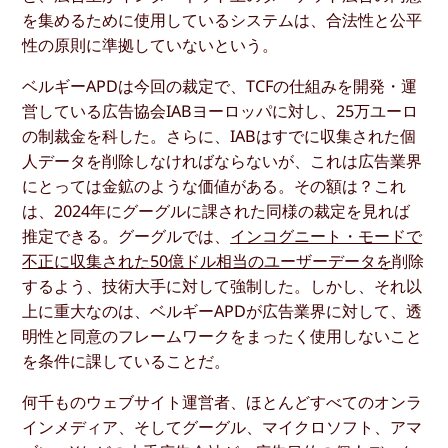
を集めるために使用しているシステムは、合法性と公平
性の原則に準拠していないという。
ベルギーAPDは今回の裁定で、TCFの仕組みを開発・運
営している広告協会IABヨーロッパに対し、25万ユーロ
の制裁金を科した。さらに、IABはすでに収集された個
人データを削除しなければならないが、これは広告業界
にとっては金鉱のような価値がある。その額は？これ
は、2024年にグーグルに課された同様の裁定を見れば
推定できる。グーグルでは、
インコグニート・モードで
不正に収集された50億ドル相当のユーザーデータを
削除
するよう、技術大手に対して強制した。しかし、それ以
上に重大なのは、ベルギーAPDが広告業界に対して、透
明性と同意のフレームワークをまったく使用しないこと
を条件に課していることだ。
何千ものウェブサイト運営者、ほとんどすべてのオンラ
インメディア、そしてグーグル、マイクロソフト、アマ