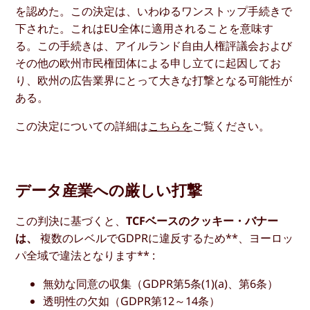
を認めた。この決定は、いわゆるワンストップ手続きで
下された。これはEU全体に適用されることを意味す
る。この手続きは、アイルランド自由人権評議会および
その他の欧州市民権団体による申し立てに起因してお
り、欧州の広告業界にとって大きな打撃となる可能性が
ある。
この決定についての詳細は
こちらを
ご覧ください。
データ産業への厳しい打撃
この判決に基づくと、
TCFベースのクッキー・バナー
は、
複数のレベルでGDPRに違反するため**、ヨーロッ
パ全域で違法となります** :
無効な同意の収集（GDPR第5条(1)(a)、第6条）
透明性の欠如（GDPR第12～14条）