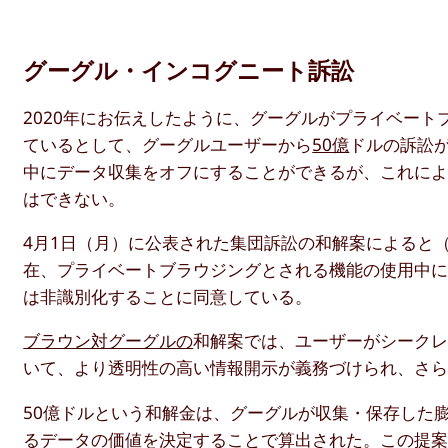
グーグル・インコグニート訴訟
2020年にお伝えしたように、グーグルがプライベー
ているとして、グーグルユーザーから
50億
ドルの訴訟
中にデータ収集をオフにすることができるが、これに
はできない。
4月1日（月）に公表された集団訴訟の和解案によると
在、プライベートブラウジングとされる機能の使用中
は非識別化することに同意している。
ブラウン対グーグルの
和解案では、ユーザーがシーク
いて、より透明性の高い情報開示が義務づけられ、さ
50億ドルという和解金は、グーグルが収集・保存した
るデータの価値を決定することで算出された。この提案に