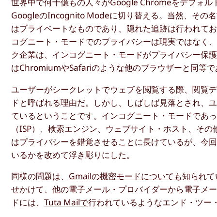
世界中で何十億もの人々がGoogle Chromeをデ
GoogleのIncognito Modeに切り替える。
はプライベートなものであり、隠れた追跡は行われて
コグニート・モードでのプライバシーは現実ではなく
ク企業は、インコグニート・モードがプライバシー保
はChromiumやSafariのような他のブラウザーと
ユーザーがシークレットでウェブを閲覧する際、閲覧デ
ドと呼ばれる理由だ。しかし、しばしば見落とされ、
ているということです。インコグニート・モードであ
（ISP）、検索エンジン、ウェブサイト・ホスト、そ
はプライバシーを錯覚させることに長けているが、今
いるかを改めて浮き彫りにした。
同様の問題は、
Gmailの機密モードについても
知られて
せかけて、他の電子メール・プロバイダーから電子メ
ドには、
Tuta Mailで
行われているようなエンド・ツー