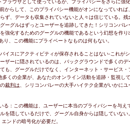
フォルトブラウザとして使っているが、プライバシーをさらに強
当然、その名前からして、このプライバシー機能がオンになっていれ
おらず、データも収集されていないと人々は信じている。残
、グーグルはずっとユーザーを追跡してきた！シリコンバレ
護を強化するためのグーグルの機能であるという幻想を作り
同等であり、この機能にプライベートなものは何もない。
バイスにアクティビティが保存されることはない-これが
ユーザーに隠されているのは、バックグラウンドで多くのデ
っても、グーグルだけでなく、インターネット・サービス・
の他多くの企業が、あなたのオンライン活動を追跡・監視し
回の
裁判は
、シリコンバレーの大手ハイテク企業がいかにユ
いる：この機能は、ユーザーに本当のプライバシーを与え
ールを隠しているだけで、グーグル自身からは隠していない
・エンドの暗号化が必要だ。