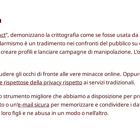
a
Act
”, demonizzano la crittografia come se fosse usata da 
llarmismo è un tradimento nei confronti del pubblico su c
creare profili e lanciare campagne di manipolazione. L’ob
udere gli occhi di fronte alle vere minacce online. Opp
e rispettose della privacy rispetto
ai servizi tradizionali.
 lo strumento migliore che abbiamo a disposizione per pr
to o un’
e-mail sicura
per memorizzare e condividere i dati
loro figli e ne abusa in un modo o nell’altro.