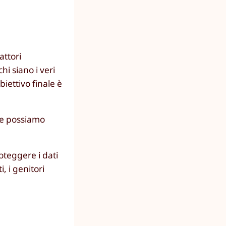
attori
hi siano i veri
iettivo finale è
ure possiamo
oteggere i dati
, i genitori