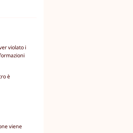
er violato i
nformazioni
tro è
ione viene