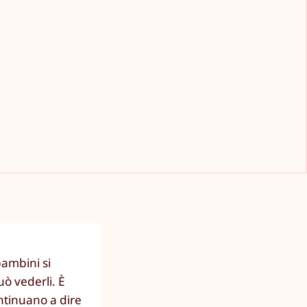
bambini si
ò vederli. È
ontinuano a dire