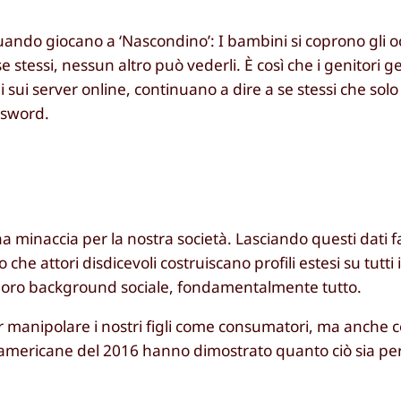
uando giocano a ‘Nascondino’: I bambini si coprono gli o
ssi, nessun altro può vederli. È così che i genitori ges
sui server online, continuano a dire a se stessi che sol
ssword.
a minaccia per la nostra società. Lasciando questi dati 
 che attori disdicevoli costruiscano profili estesi su tutti
, il loro background sociale, fondamentalmente tutto.
er manipolare i nostri figli come consumatori, ma anche c
 americane del 2016 hanno dimostrato quanto ciò sia per