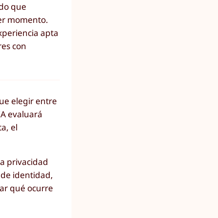
ado que
uier momento.
xperiencia apta
res con
ue elegir entre
IA evaluará
a, el
la privacidad
 de identidad,
ar qué ocurre