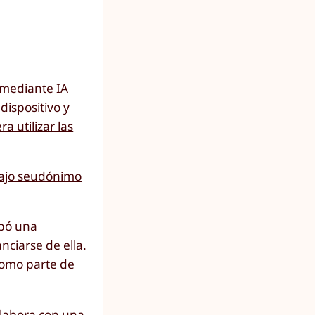
s mediante IA
dispositivo y
a utilizar las
ajo seudónimo
obó una
nciarse de ella.
 como parte de
olabora con una