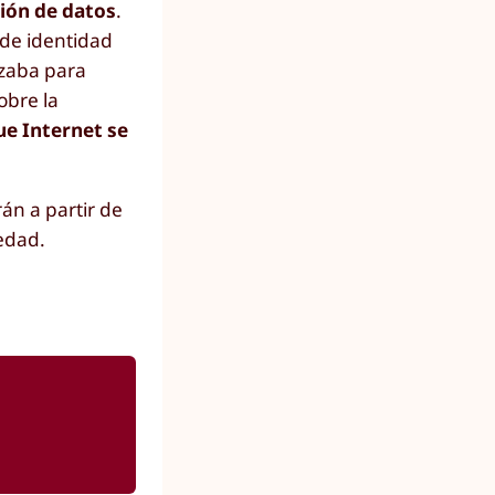
ción de datos
.
 de identidad
izaba para
obre la
ue Internet se
án a partir de
 edad.