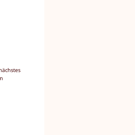
 nächstes
en