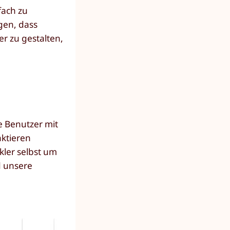
fach zu
agen, dass
r zu gestalten,
e Benutzer mit
aktieren
kler selbst um
d unsere