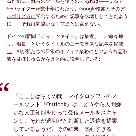
るためにこれらのツールを使うのであれば――まるで
SEOライターが数十年にわたり、
Google検索とそのア
ルゴリズムに
迎合するために記事を水増ししてきたよう
に――それは間違いなく前進とは言えない。
ドイツの新聞『ディ・ツァイト』は最近、「ご命令通
り、船長」というタイトルのユーモラスな記事を
掲載
し
、AIが私たちの日常のオフィス業務にどのような悪影
響を及ぼし得るかを具体的に説明している:
「ここしばらくの間、マイクロソフトのメ
ールソフト『Outlook』は、どうやら人間嫌
いな人工知能を使って受信メールをスキャ
ンし、それが適切だと判断した返信を提案
しているようだ。その結果、熱心すぎる