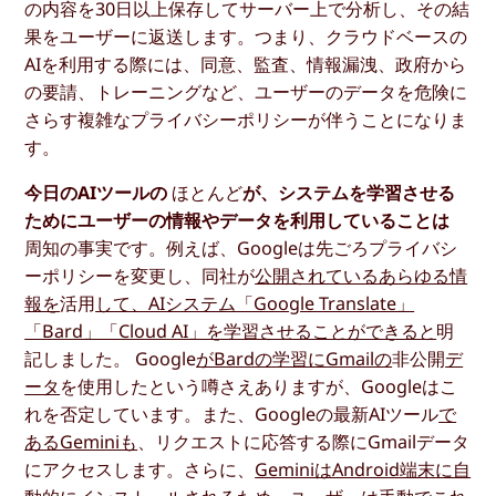
の内容を30日以上保存してサーバー上で分析し、その結
果をユーザーに返送します。つまり、クラウドベースの
AIを利用する際には、同意、監査、情報漏洩、政府から
の要請、トレーニングなど、ユーザーのデータを危険に
さらす複雑なプライバシーポリシーが伴うことになりま
す。
今日のAIツールの
ほとんど
が、システムを学習させる
ためにユーザーの情報やデータを利用していることは
周知の事実です。例えば、Googleは先ごろプライバシ
ーポリシーを変更し、同社が
公開されているあらゆる情
報を
活用
して、AIシステム「Google Translate」
「Bard」「Cloud AI」を学習させることができると
明
記しました。 Google
がBardの学習にGmailの
非公開
デ
ータ
を使用したという噂さえありますが、Googleはこ
れを否定しています。また、Googleの最新AIツール
で
あるGeminiも
、リクエストに応答する際にGmailデータ
にアクセスします。さらに、
GeminiはAndroid端末に自