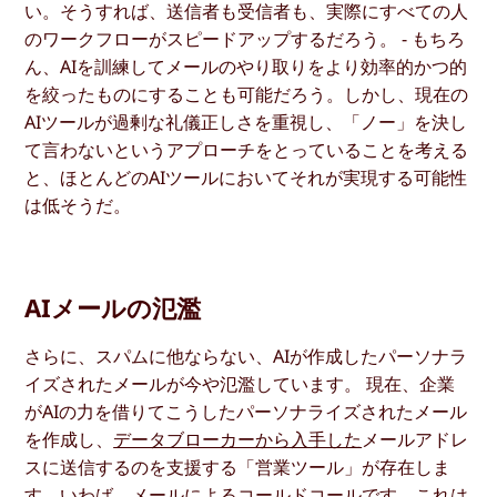
い。そうすれば、送信者も受信者も、実際にすべての人
のワークフローがスピードアップするだろう。 - もちろ
ん、AIを訓練してメールのやり取りをより効率的かつ的
を絞ったものにすることも可能だろう。しかし、現在の
AIツールが過剰な礼儀正しさを重視し、「ノー」を決し
て言わないというアプローチをとっていることを考える
と、ほとんどのAIツールにおいてそれが実現する可能性
は低そうだ。
AIメールの氾濫
さらに、スパムに他ならない、AIが作成したパーソナラ
イズされたメールが今や氾濫しています。 現在、企業
がAIの力を借りてこうしたパーソナライズされたメール
を作成し、
データブローカーから入手した
メールアドレ
スに送信するのを支援する「営業ツール」が存在しま
す。いわば、メールによるコールドコールです。これは