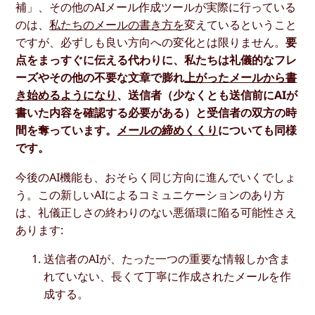
補」、その他のAIメール作成ツールが実際に行っている
のは、
私たちのメールの書き方を
変えているということ
ですが、必ずしも良い方向への変化とは限りません。
要
点をまっすぐに伝える代わりに、私たちは礼儀的なフレ
ーズやその他の不要な文章で膨れ
上がったメールから書
き始めるようになり
、送信者（少なくとも送信前にAIが
書いた内容を確認する必要がある）と受信者の双方の時
間を奪っています。
メールの締めくくり
についても同様
です。
今後のAI機能も、おそらく同じ方向に進んでいくでしょ
う。この新しいAIによるコミュニケーションのあり方
は、礼儀正しさの終わりのない悪循環に陥る可能性さえ
あります:
送信者のAIが、たった一つの重要な情報しか含ま
れていない、長くて丁寧に作成されたメールを作
成する。