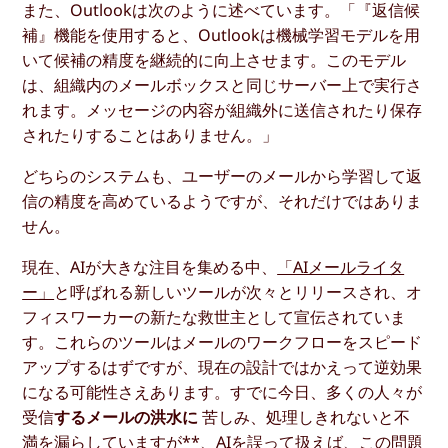
また、Outlookは次のように述べています。「『返信候
補』機能を使用すると、Outlookは機械学習モデルを用
いて候補の精度を継続的に向上させます。このモデル
は、組織内のメールボックスと同じサーバー上で実行さ
れます。メッセージの内容が組織外に送信されたり保存
されたりすることはありません。」
どちらのシステムも、ユーザーのメールから学習して返
信の精度を高めているようですが、それだけではありま
せん。
現在、AIが大きな注目を集める中、
「AIメールライタ
ー」
と呼ばれる新しいツールが次々とリリースされ、オ
フィスワーカーの新たな救世主として宣伝されていま
す。これらのツールはメールのワークフローをスピード
アップするはずですが、現在の設計ではかえって逆効果
になる可能性さえあります。すでに今日、多くの人々が
受信
するメールの洪水に
苦しみ、処理しきれないと不
満を漏らしていますが**、AIを誤って扱えば、この問題