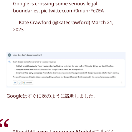
Google is crossing some serious legal
boundaries. pic.twitter.com/0muhrFeZEA
— Kate Crawford (@katecrawford) March 21,
2023
Googleはすぐに次のように
説明
しました。
“BardはLarge Language Modelsに基づく