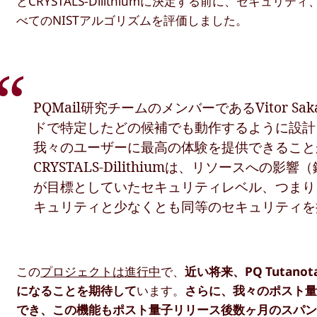
とCRYSTALS-Dilithiumに決定する前に、セ
べてのNISTアルゴリズムを評価しました。
PQMail研究チームのメンバーであるVitor S
ドで特定したどの候補でも動作するように設計さ
我々のユーザーに最高の体験を提供できることがわか
CRYSTALS-Dilithiumは、リソース
が目標としていたセキュリティレベル、つまり
キュリティと少なくとも同等のセキュリティを
この
プロジェクトは進行中
で、
近い将来、PQ Tuta
になることを期待して
います。
さらに、我々のポスト量子プ
でき、この機能もポスト量子リリース後数ヶ月のスパンで