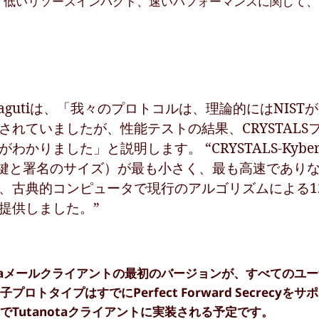
キュリティ、低いリソースインパクト、速いパフォーマンスに関して
akagutiは、「我々のプロトコルは、理論的にはNIST
れていましたが、性能テストの結果、CRYSTALS
りました」と説明します。 “CRYSTALS-Kybe
への影響（鍵と署名のサイズ）が最も小さく、最も高速であり
、古典的コンピュータで現行のアルゴリズムによる1
提供しました。”
notaメールクライアントの最初のバージョンが、すべてのユ
ロトタイプはすでにPerfect Forward Secrecyを
Tutanotaクライアントに実装される予定です。