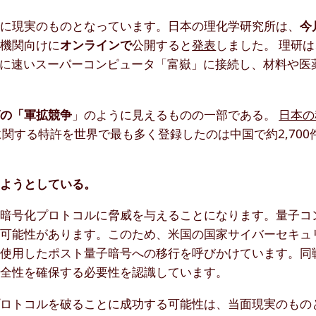
でに現実のものとなっています。日本の理化学研究所は、
今
術機関向けに
オンラインで
公開すると
発表
しました。 理研
番目に速いスーパーコンピュータ「富嶽」に接続し、材料や医
グの「軍拡競争
」のように見えるものの一部である。
日本の
関する特許を世界で最も多く登録したのは中国で約2,700
えようとしている。
の暗号化プロトコルに脅威を与えることになります。量子コ
る可能性があります。このため、米国の国家サイバーセキュ
を使用したポスト量子暗号への移行を呼びかけています。同
安全性を確保する必要性を認識しています。
プロトコルを破ることに成功する可能性は、当面現実のもの