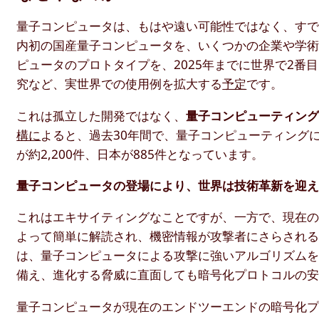
量子コンピュータは、もはや遠い可能性ではなく、す
内初の国産量子コンピュータを、いくつかの企業や学
ピュータのプロトタイプを、2025年までに世界で2
究など、実世界での使用例を拡大する
予定
です。
これは孤立した開発ではなく、
量子コンピューティン
構に
よると、過去30年間で、量子コンピューティングに
が約2,200件、日本が885件となっています。
量子コンピュータの登場により、世界は技術革新を迎
これはエキサイティングなことですが、一方で、現在
よって簡単に解読され、機密情報が攻撃者にさらされ
は、量子コンピュータによる攻撃に強いアルゴリズム
備え、進化する脅威に直面しても暗号化プロトコルの
量子コンピュータが現在のエンドツーエンドの暗号化