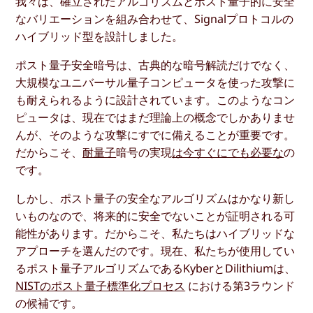
我々は、確立されたアルゴリズムとポスト量子的に安全
なバリエーションを組み合わせて、Signalプロトコルの
ハイブリッド型を設計しました。
ポスト量子安全暗号は、古典的な暗号解読だけでなく、
大規模なユニバーサル量子コンピュータを使った攻撃に
も耐えられるように設計されています。このようなコン
ピュータは、現在ではまだ理論上の概念でしかありませ
んが、そのような攻撃にすでに備えることが重要です。
だからこそ、
耐量子
暗号の実現
は今すぐにでも必要な
の
です。
しかし、ポスト量子の安全なアルゴリズムはかなり新し
いものなので、将来的に安全でないことが証明される可
能性があります。だからこそ、私たちはハイブリッドな
アプローチを選んだのです。現在、私たちが使用してい
るポスト量子アルゴリズムであるKyberとDilithiumは、
NISTのポスト量子標準化プロセス
における第3ラウンド
の候補です。