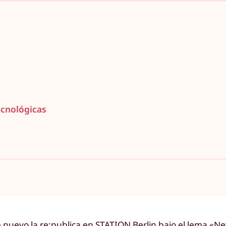
ecnológicas
de nuevo la re:publica en STATION Berlin bajo el lema «N