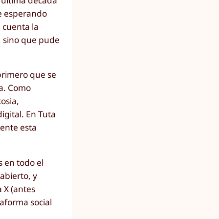
a última década
te esperando
 cuenta la
l, sino que pude
primero que se
la. Como
osia,
gital. En Tuta
mente esta
s en todo el
abierto, y
a X (antes
aforma social