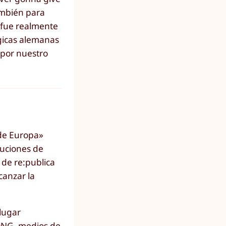
ambién para
 fue realmente
ógicas alemanas
 por nuestro
 de Europa»
luciones de
 de re:publica
canzar la
 lugar
 ONG, medios de