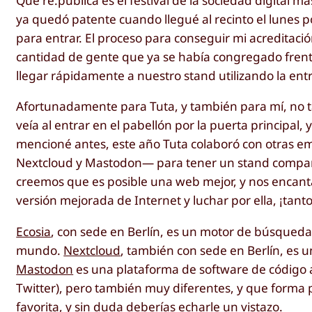
Que re:publica es el festival de la sociedad digita
ya quedó patente cuando llegué al recinto el lunes
para entrar. El proceso para conseguir mi acreditaci
cantidad de gente que ya se había congregado frente 
llegar rápidamente a nuestro stand utilizando la ent
Afortunadamente para Tuta, y también para mí, no t
veía al entrar en el pabellón por la puerta principal
mencioné antes, este año Tuta colaboró con otras 
Nextcloud y Mastodon— para tener un stand compartid
creemos que es posible una web mejor, y nos encanta
versión mejorada de Internet y luchar por ella, ¡tanto
Ecosia
, con sede en Berlín, es un motor de búsqueda 
mundo.
Nextcloud
, también con sede en Berlín, es 
Mastodon
es una plataforma de software de código ab
Twitter), pero también muy diferentes, y que forma 
favorita, y sin duda deberías
echarle un vistazo
.