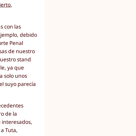
ierto
,
s con las
ejemplo, debido
orte Penal
esas de nuestro
nuestro stand
le, ya que
 a solo unos
el suyo parecía
tecedentes
ro de la
 interesados,
 a Tuta,