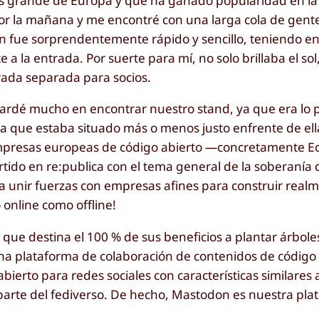
l más grande de Europa y que ha ganado popularidad en l
 por la mañana y me encontré con una larga cola de gen
ón fue sorprendentemente rápido y sencillo, teniendo en
a la entrada. Por suerte para mí, no solo brillaba el so
rada separada para socios.
ardé mucho en encontrar nuestro stand, ya que era lo 
, ya que estaba situado más o menos justo enfrente de el
empresas europeas de código abierto —concretamente Ec
o en re:publica con el tema general de la soberanía di
 unir fuerzas con empresas afines para construir real
 online como offline!
que destina el 100 % de sus beneficios a plantar árbole
una plataforma de colaboración de contenidos de código 
ierto para redes sociales con características similares 
parte del fediverso. De hecho, Mastodon es nuestra plat