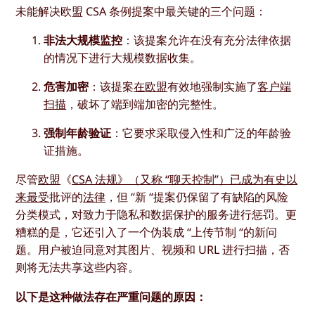
未能解决欧盟 CSA 条例提案中最关键的三个问题：
非法大规模监控
：该提案允许在没有充分法律依据
的情况下进行大规模数据收集。
危害加密
：该提案
在欧盟
有效地强制实施了
客户端
扫描
，破坏了端到端加密的完整性。
强制年龄验证
：它要求采取侵入性和广泛的年龄验
证措施。
尽管
欧盟
《
CSA 法规》（又称 “聊天控制”）已成为有史以
来最受
批评的
法律
，但 “新 “提案仍保留了有缺陷的风险
分类模式，对致力于隐私和数据保护的服务进行惩罚。更
糟糕的是，它还引入了一个伪装成 “上传节制 “的新问
题。用户被迫同意对其图片、视频和 URL 进行扫描，否
则将无法共享这些内容。
以下是这种做法存在严重问题的原因：