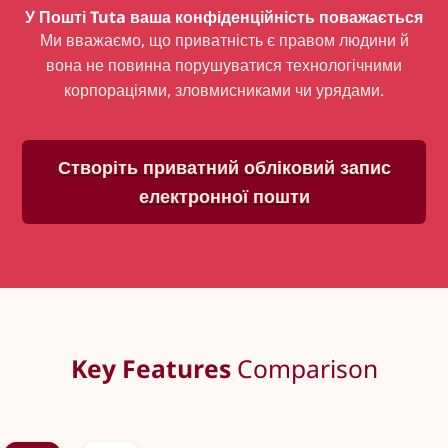
У Пошті Tuta
ваша конфіденційність поважається
Ми вважаємо, що приватність є правом людини й
вона не повинна порушуватися технологічними
корпораціями, зловмисниками чи урядами.
Створіть приватний обліковий запис
електронної пошти
Key Features
Comparison