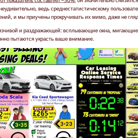
тот показатель составлял ~50%
, он значительно снизилс
 неудивительно, ведь среднестатистическому пользоват
ий, и мы приучены прокручивать их мимо, даже не гляд
авязчивой и раздражающей: всплывающие окна, мигающи
янно пытаются украсть ваше внимание.