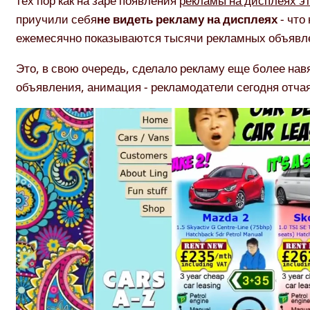
тех пор как на заре появления
рекламы на дисплеях э
приучили себя
не видеть рекламу на дисплеях
- что
ежемесячно показываются тысячи рекламных объявлен
Это, в свою очередь, сделало рекламу еще более н
объявления, анимация - рекламодатели сегодня отча