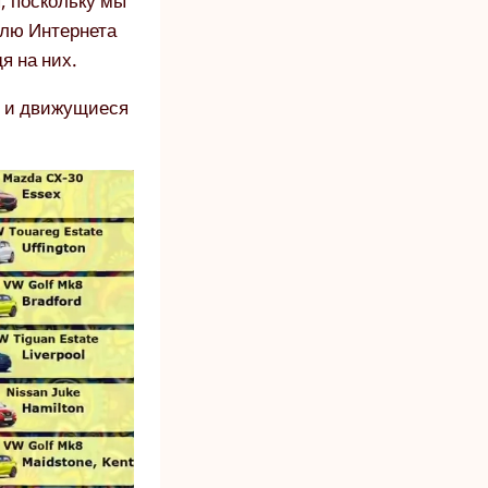
я, поскольку мы
елю Интернета
я на них.
е и движущиеся