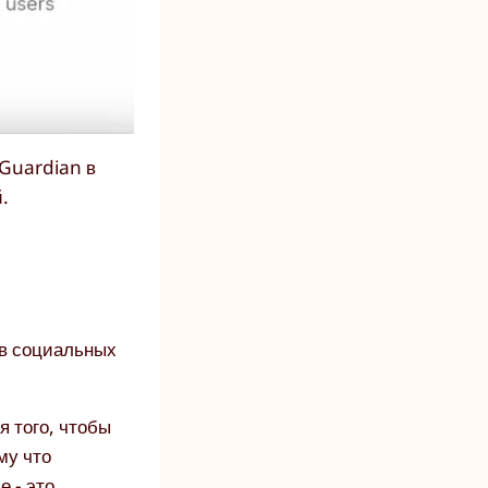
 Guardian в
.
ов социальных
я того, чтобы
му что
 - это