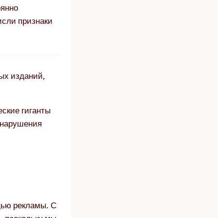
оянно
исли признаки
ных изданий,
ские гиганты
 нарушения
щью рекламы. С