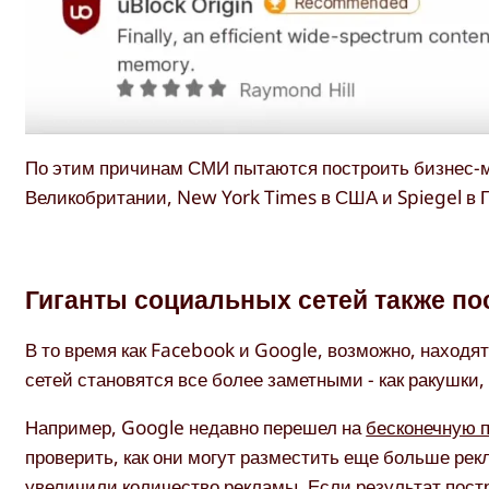
По этим причинам СМИ пытаются построить бизнес-мо
Великобритании, New York Times в США и Spiegel в 
Гиганты социальных сетей также по
В то время как Facebook и Google, возможно, находя
сетей становятся все более заметными - как ракушки
Например, Google недавно перешел на
бесконечную п
проверить, как они могут разместить еще больше ре
увеличили количество рекламы. Если результат постр