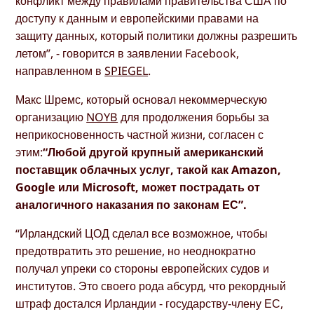
конфликт между правилами правительства США по
доступу к данным и европейскими правами на
защиту данных, который политики должны разрешить
летом”, - говорится в заявлении Facebook,
направленном в
SPIEGEL
.
Макс Шремс, который основал некоммерческую
организацию
NOYB
для продолжения борьбы за
неприкосновенность частной жизни, согласен с
этим:
“Любой другой крупный американский
поставщик облачных услуг, такой как Amazon,
Google или Microsoft, может пострадать от
аналогичного наказания по законам ЕС”.
“Ирландский ЦОД сделал все возможное, чтобы
предотвратить это решение, но неоднократно
получал упреки со стороны европейских судов и
институтов. Это своего рода абсурд, что рекордный
штраф достался Ирландии - государству-члену ЕС,