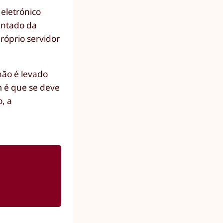
eletrónico
entado da
róprio servidor
não é levado
m é que se deve
, a