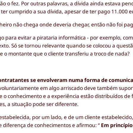
ão o fez. Por outras palavras, a dívida ainda estava pend
o ter cumprido a sua dívida, apesar de ter pago 11.000 e
nheiro não chega onde deveria chegar, então não foi pag
o para evitar a pirataria informática - por exemplo, com
texto. Só se tornou relevante quando se colocou a quest
 o montante que o cliente transferiu a troco de nada?
ontratantes se envolveram numa forma de comunica
e voluntariamente em algo arriscado deve também suport
 o conhecimento e a experiência estão distribuídos de 
, a situação pode ser diferente.
stabelecida, por um lado, e de um cliente estabelecido,
e diferença de conhecimentos e afirmou: “
Em princípi