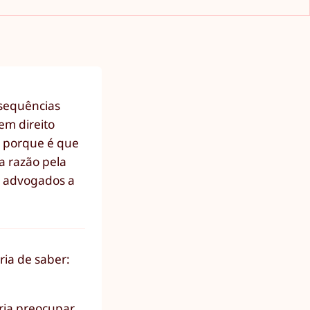
nsequências
em direito
e porque é que
a razão pela
e advogados a
ria de saber:
ria preocupar