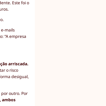
ente. Este foi o
uros.
o.
 e-mails
ão: “A empresa
ção arriscada.
ar o risco
forma desigual,
 por outro. Por
o, ambos