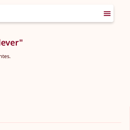
dever"
ntes.