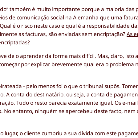
dado” também é muito importante porque a maioria das 
meios de comunicação social na Alemanha que uma fatur
Qual é o risco neste caso e qual é a responsabilidade d
lmente as facturas, são enviadas sem encriptação?
As 
encriptadas
?
ve de o aprender da forma mais difícil. Mas, claro, isto 
omeçar por explicar brevemente qual era o problema n
 pirateada - pelo menos foi o que o tribunal supôs. Tom
co. A conta do destinatário, ou seja, a conta de pagament
uração. Tudo o resto parecia exatamente igual. Os e-mai
ado. No entanto, ninguém se apercebeu deste facto, ne
o lugar, o cliente cumpriu a sua dívida com este pagam