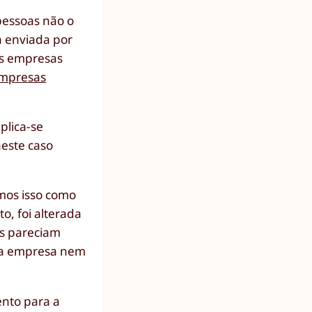
pessoas não o
a enviada por
as empresas
empresas
aplica-se
este caso
emos isso como
o, foi alterada
ls pareciam
m a empresa nem
ento para a