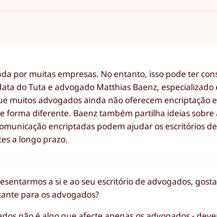
ada por muitas empresas. No entanto, isso pode ter co
data do Tuta e advogado Matthias Baenz, especializado 
é que muitos advogados ainda não oferecem encriptação 
de forma diferente. Baenz também partilha ideias sobre 
omunicação encriptadas podem ajudar os escritórios d
tes a longo prazo.
esentarmos a si e ao seu escritório de advogados, gosta
tante para os advogados?
dos não é algo que afecte apenas os advogados - deve