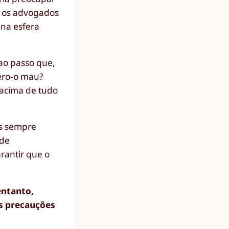
e os advogados
 na esfera
ao passo que,
dero-o mau?
 acima de tudo
as sempre
 de
arantir que o
entanto,
As precauções