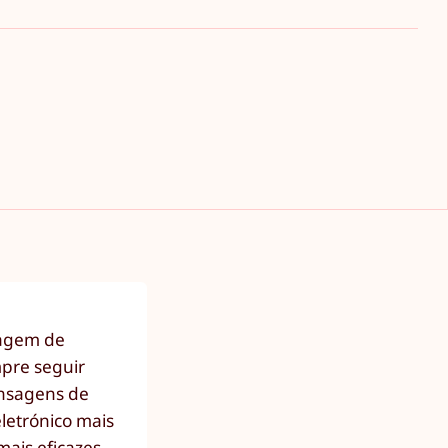
sagem de
mpre seguir
ensagens de
eletrónico mais
ais eficazes.