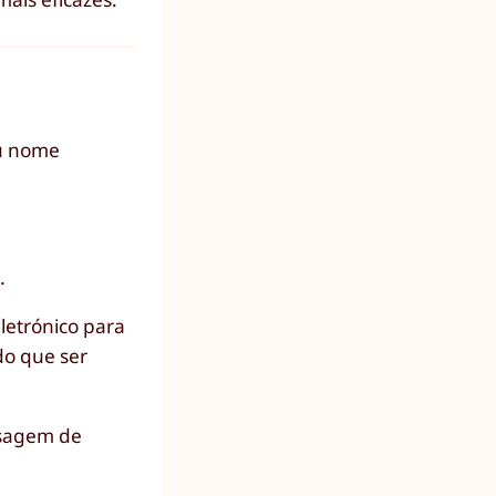
eu nome
.
letrónico para
do que ser
nsagem de