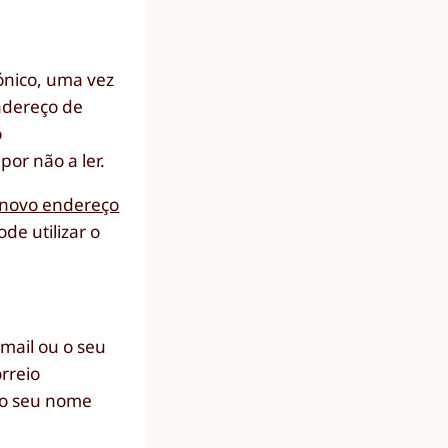
rónico, uma vez
endereço de
o
or não a ler.
 novo endereço
de utilizar o
mail ou o seu
rreio
m o seu nome