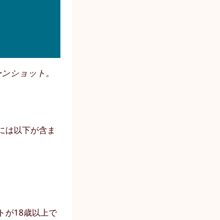
リーンショット。
には以下が含ま
が18歳以上で