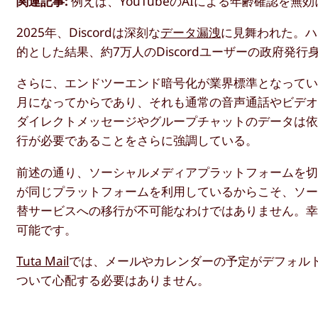
関連記事:
例えば、YouTubeのAIによる年齢確認を無
2025年、Discordは深刻な
データ漏洩
に見舞われた。ハ
的とした結果、約7万人のDiscordユーザーの政府発
さらに、エンドツーエンド暗号化が業界標準となっているに
月になってからであり、それも通常の音声通話やビデ
ダイレクトメッセージやグループチャットのデータは依然
行が必要であることをさらに強調している。
前述の通り、ソーシャルメディアプラットフォームを
が同じプラットフォームを利用しているからこそ、ソーシ
替サービスへの移行が不可能なわけではありません。幸い
可能です。
Tuta Mail
では、メールやカレンダーの予定がデフォル
ついて心配する必要はありません。