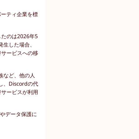
パーティ企業を標
のは2026年5
発生した場合、
替サービスへの移
族など、他の人
iscordの代
替サービスが利用
ィやデータ保護に