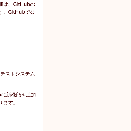
細は、
GitHubの
GitHubで公
とテストシステム
taに新機能を追加
ります。