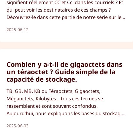
signifient réellement CC et Cci dans les courriels ? Et
qui peut voir les destinataires de ces champs ?
Découvrez-le dans cette partie de notre série sur les
bases du courrier électronique.
2025-06-12
Combien y a-t-il de gigaoctets dans
un téraoctet ? Guide simple de la
capacité de stockage.
TB, GB, MB, KB ou Téraoctets, Gigaoctets,
Mégaoctets, Kilobytes... tous ces termes se
ressemblent et sont souvent confondus.
Aujourd'hui, nous expliquons les bases du stockage,
les types de stockage, la taille des fichiers et les
2025-06-03
unités, de sorte qu'à la fin de ce guide simple, vous