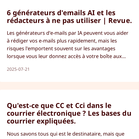
6 générateurs d'emails AI et les
rédacteurs à ne pas utiliser | Revue.
Les générateurs d'e-mails par IA peuvent vous aider
à rédiger vos e-mails plus rapidement, mais les
risques l'emportent souvent sur les avantages
lorsque vous leur donnez accès à votre boîte aux
lettres privée. Voici les raisons pour lesquelles il ne
2025-07-21
faut pas utiliser d'IA pour la rédaction d'e-mails.
Qu'est-ce que CC et Cci dans le
courrier électronique ? Les bases du
courrier expliquées.
Nous savons tous qui est le destinataire, mais que