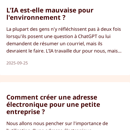
L'IA est-elle mauvaise pour
l'environnement ?
La plupart des gens n'y réfléchissent pas à deux fois
lorsqu'ils posent une question à ChatGPT ou lui
demandent de résumer un courriel, mais ils
devraient le faire. L'IA travaille dur pour nous, mais
notre planète travaille encore plus dur. Aujourd'hui,
2025-09-25
nous examinons en profondeur les raisons pour
lesquelles l'IA, et plus particulièrement l'intelligence
artificielle générative, est néfaste pour la planète.
Comment créer une adresse
électronique pour une petite
entreprise ?
Nous allons nous pencher sur l'importance de