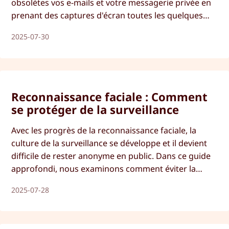
obsolètes vos e-mails et votre messagerie privée en
prenant des captures d'écran toutes les quelques
secondes. Que signifie cette mise à jour de Windows,
2025-07-30
s'agit-il vraiment d'un "opt-in" et comment pouvez-
vous la désactiver ? Plongeons dans le vif du sujet !
Reconnaissance faciale : Comment
se protéger de la surveillance
Avec les progrès de la reconnaissance faciale, la
culture de la surveillance se développe et il devient
difficile de rester anonyme en public. Dans ce guide
approfondi, nous examinons comment éviter la
surveillance par reconnaissance faciale et comment
2025-07-28
se protéger.