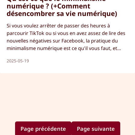
numérique ? (+Comment
désencombrer sa vie numérique)
Si vous voulez arrêter de passer des heures à
parcourir TikTok ou si vous en avez assez de lire des
nouvelles négatives sur Facebook, la pratique du
minimalisme numérique est ce qu'il vous faut, et
vous êtes au bon endroit. Aujourd'hui, nous nous
2025-05-19
intéressons au minimalisme numérique et aux
moyens simples de désencombrer votre vie
numérique.
Page précédente
Page suivante