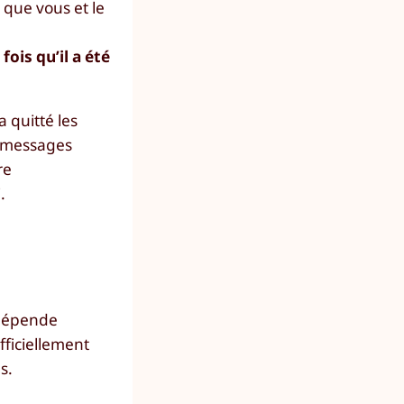
 que vous et le
ois qu’il a été
a quitté les
es messages
re
.
 dépende
fficiellement
s.