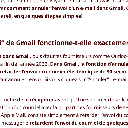
, par exemple en envoyant l’e-mail au mauvais destina
trer
comment annuler l’envoi d’un e-mail dans Gmail, 
pareil, en quelques étapes simples
!
” de Gmail fonctionne-t-elle exactemen
e dans Gmail
, puis d’autres fournisseurs comme Outlook
 la fin de l’année 2022.
Dans Gmail, la fonction d’annula
ue retarder l’envoi du courrier électronique de 30 seco
r annuler l’envoi. Si vous cliquez sur “Annuler”, l’e-mai
permette de
le récupérer
avant qu’il ne soit ouvert par le 
ion d’un courriel avec la plupart des fournisseurs de s
Apple Mail, consiste simplement à retarder l’envoi du co
de messagerie
retardent l’envoi du courriel de quelqu