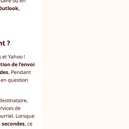
taire ou en
Outlook,
t ?
 et Yahoo !
tion de l’envoi
ndes.
Pendant
l en question
destinataire,
ervices de
urriel. Lorsque
es secondes
, ce