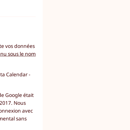
cte vos données
onnu sous le nom
uta Calendar -
de Google était
 2017. Nous
connexion avec
mental sans