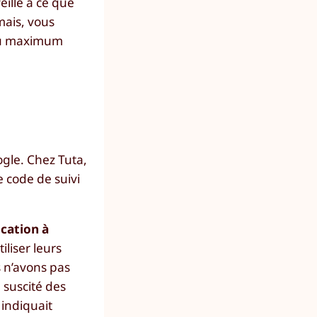
eillé à ce que
mais, vous
 au maximum
gle. Chez Tuta,
 code de suivi
ication à
liser leurs
s n’avons pas
 suscité des
 indiquait