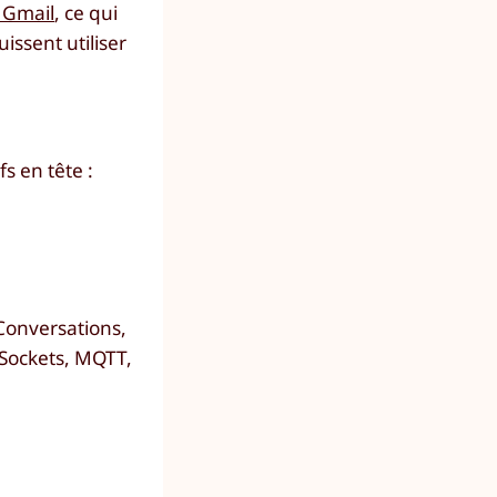
 Gmail
, ce qui
issent utiliser
s en tête :
 Conversations,
bSockets, MQTT,