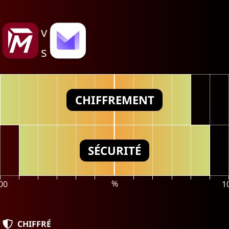
v
s
CHIFFREMENT
SÉCURITÉ
%
00
1
CHIFFRÉ