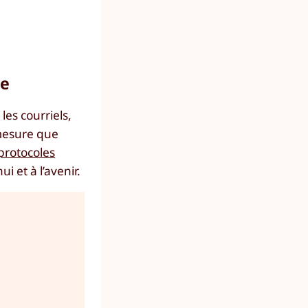
ue
es courriels,
 mesure que
protocoles
i et à l’avenir.