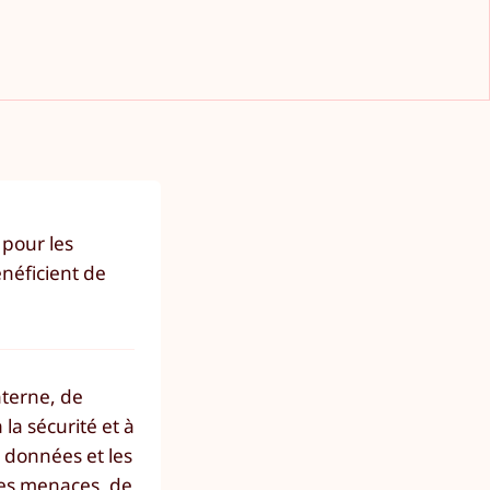
 pour les
énéficient de
nterne, de
la sécurité et à
e données et les
ces menaces, de