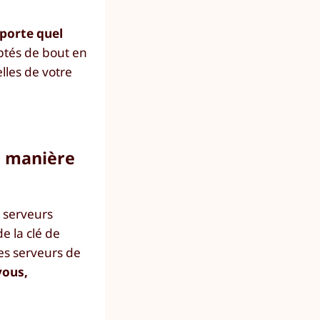
mporte quel
ptés de bout en
lles de votre
e manière
s serveurs
e la clé de
les serveurs de
vous,