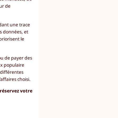
eur de
rdant une trace
es données, et
priorisent le
ou de payer des
ix populaire
 différentes
affaires choisi.
 réservez votre