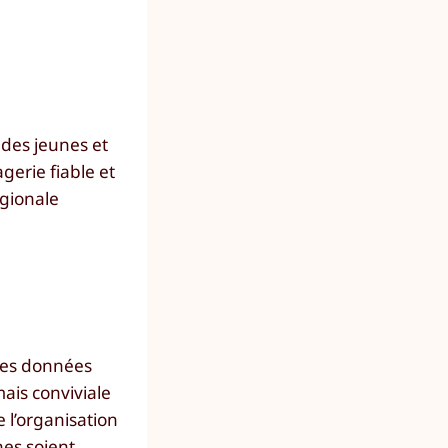
des jeunes et
gerie fiable et
égionale
 les données
ais conviviale
e l’organisation
nes soient