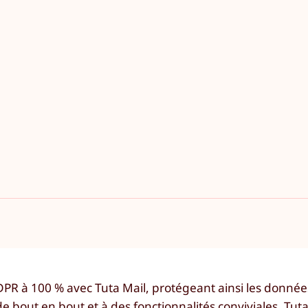
R à 100 % avec Tuta Mail, protégeant ainsi les donnée
e bout en bout et à des fonctionnalités conviviales, Tut