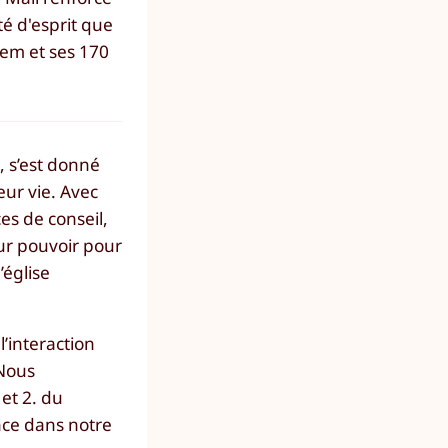
té d'esprit que
enem et ses 170
, s’est donné
eur vie. Avec
ces de conseil,
eur pouvoir pour
’église
’interaction
 Nous
et 2. du
ence dans notre