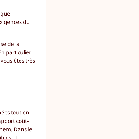
 que
exigences du
se de la
n particulier
 vous êtes très
nées tout en
apport coût-
enem. Dans le
ibles et