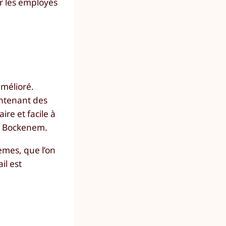
r les employés
amélioré.
ontenant des
ire et facile à
fe Bockenem.
tèmes, que l’on
il est