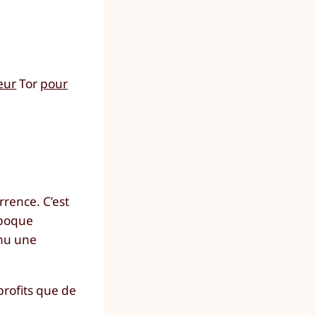
eur
Tor
pour
rrence. C’est
 époque
enu une
profits que de