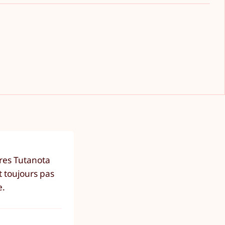
tres Tutanota
t toujours pas
e.