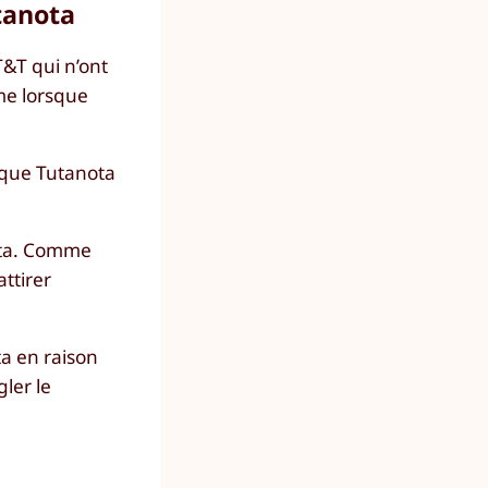
tanota
T&T qui n’ont
me lorsque
 que Tutanota
nota. Comme
ttirer
a en raison
gler le