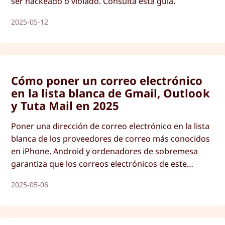
ser hackeado o violado. Consulta esta guía.
2025-05-12
Cómo poner un correo electrónico
en la lista blanca de Gmail, Outlook
y Tuta Mail en 2025
Poner una dirección de correo electrónico en la lista
blanca de los proveedores de correo más conocidos
en iPhone, Android y ordenadores de sobremesa
garantiza que los correos electrónicos de este
remitente no acaben en el spam. Descubre cómo
2025-05-06
funciona en nuestra guía.