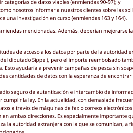
nir categorías de datos viables (enmiendas 90-97); y
como nosotros informar a nuestros clientes sobre las sol
ice una investigación en curso (enmiendas 163 y 164).
miendas mencionadas. Además, deberían mejorarse las
citudes de acceso a los datos por parte de la autoridad 
 del diputado Sippel), pero el importe reembolsado tam
tada. Esto ayudaría a prevenir campañas de pesca sin so
ndes cantidades de datos con la esperanza de encontra
edio seguro de autenticación e intercambio de informac
cumplir la ley. En la actualidad, con demasiada frecuen
atos a través de máquinas de fax o correos electrónicos
n en ambas direcciones. Es especialmente importante q
 la autoridad extranjera con la que se comunican, a fin
encionados.