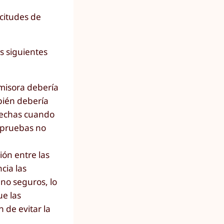
icitudes de
 siguientes
emisora debería
bién debería
spechas cuando
r pruebas no
ión entre las
cia las
 no seguros, lo
ue las
 de evitar la