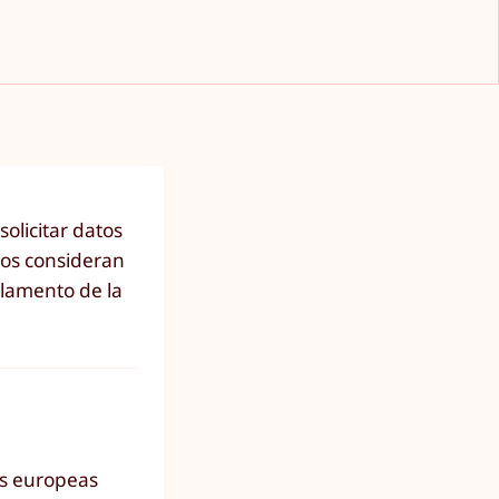
olicitar datos
tos consideran
rlamento de la
as europeas