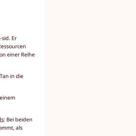
sid. Er
Ressourcen
von einer Reihe
 Tan
in die
 einem
ds
: Bei beiden
kommt, als