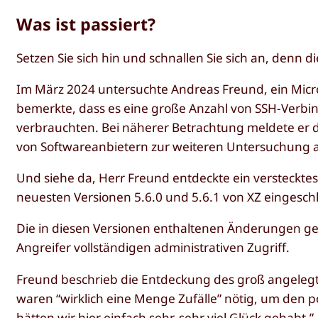
Was ist passiert?
Setzen Sie sich hin und schnallen Sie sich an, denn di
Im März 2024 untersuchte Andreas Freund, ein Micro
bemerkte, dass es eine große Anzahl von SSH-Verb
verbrauchten. Bei näherer Betrachtung meldete er 
von Softwareanbietern zur weiteren Untersuchung 
Und siehe da, Herr Freund entdeckte ein versteckte
neuesten Versionen 5.6.0 und 5.6.1 von XZ eingesch
Die in diesen Versionen enthaltenen Änderungen ge
Angreifer vollständigen administrativen Zugriff.
Freund beschrieb die Entdeckung des groß angelegten
waren “wirklich eine Menge Zufälle” nötig, um den po
hätten wir hier einfach sehr, sehr viel Glück gehabt.”