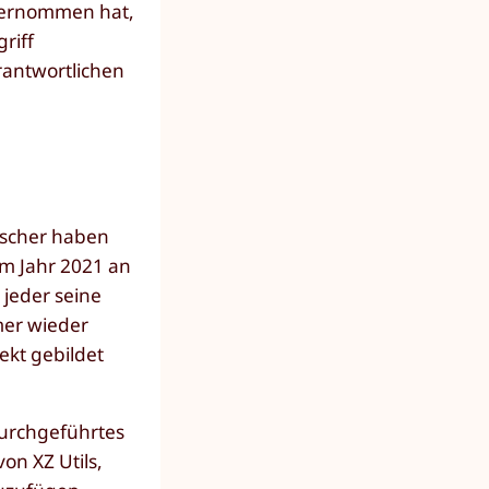
nternommen hat,
riff
rantwortlichen
orscher haben
im Jahr 2021 an
 jeder seine
mer wieder
ekt gebildet
durchgeführtes
n XZ Utils,