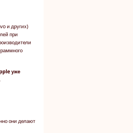
vo и других)
лей при
производители
граммного
pple уже
.
нно они делают