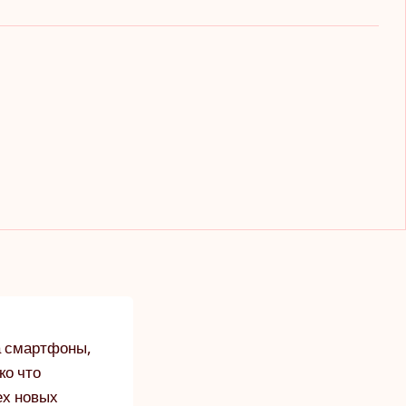
а смартфоны,
ко что
ех новых