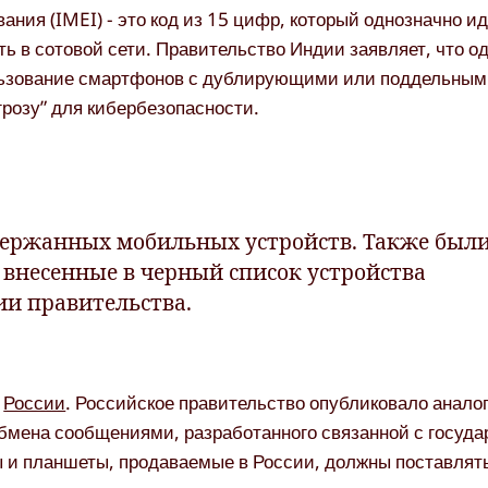
ия (IMEI) - это код из 15 цифр, который однозначно 
ь в сотовой сети. Правительство Индии заявляет, что о
ользование смартфонов с дублирующими или поддельным
грозу” для кибербезопасности.
держанных мобильных устройств. Также был
 внесенные в черный список устройства
нии правительства.
в
России
. Российское правительство опубликовало анало
бмена сообщениями, разработанного связанной с госуд
ы и планшеты, продаваемые в России, должны поставлят