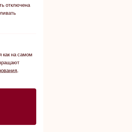
ыть отключена
вливать
мя как на самом
евращают
рования
.