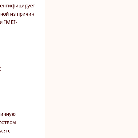
идентифицирует
дной из причин
и IMEI-
и
гичную
арством
ься с