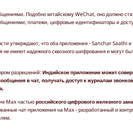
ообщениями. Подобно китайскому WeChat, оно должно ста
общениями, платежи, цифровые идентификаторы и досту
ти утверждают, что оба приложения - Sanchar Saathi и
 не имеют надежного сквозного шифрования и могут быт
бором разрешений:
Индийское приложение может сове
ообщения в чат, получать доступ к журналам звонко
а.
ние Max частью
российского цифрового железного зан
ованные чат-приложения на Max - разработанный и конт
млем.