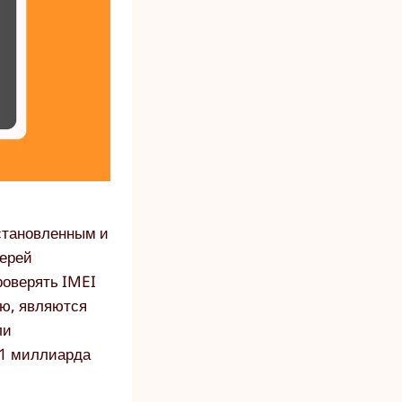
становленным и
терей
роверять IMEI
ию, являются
ли
 1 миллиарда