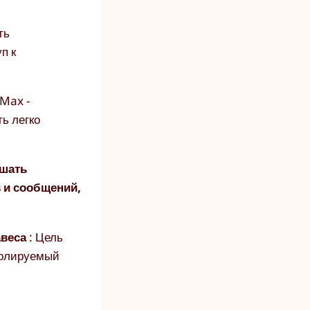
ть
п к
 Max -
ь легко
ршать
в и сообщений,
авеса
: Цель
ролируемый