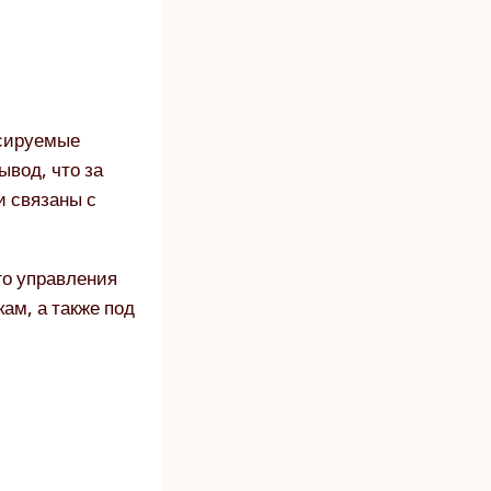
нсируемые
ывод, что за
и связаны с
го управления
ам, а также под