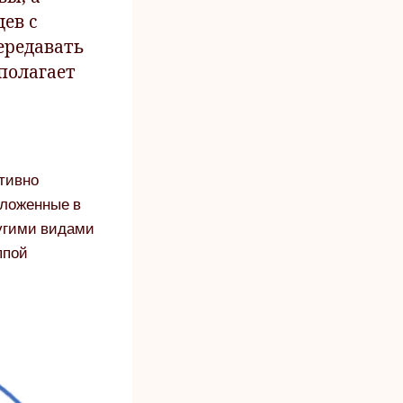
ев с
ередавать
полагает
ктивно
оложенные в
ругими видами
ппой