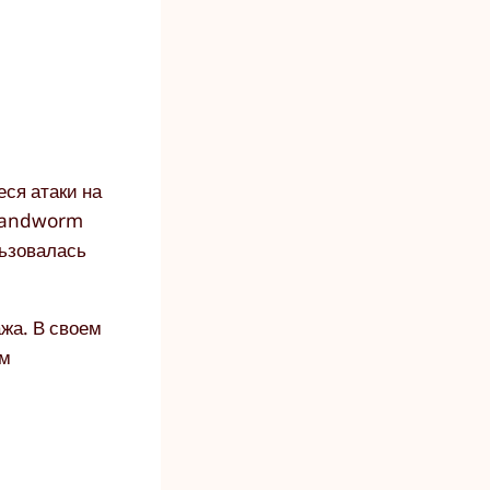
ся атаки на
 Sandworm
льзовалась
ажа. В своем
им