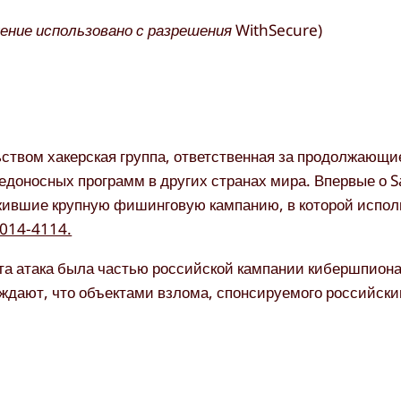
ние использовано с разрешения WithSecure)
твом хакерская группа, ответственная за продолжающие
редоносных программ в других странах мира. Впервые о
ужившие крупную фишинговую кампанию, в которой испо
2014-4114.
эта атака была частью российской кампании кибершпион
ерждают, что объектами взлома, спонсируемого российск