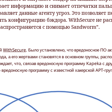
бирает информацию и снимает отпечатки пальц
авляет данные агенту угроз. Это позволяет п
ть конфигурацию бэкдора. WithSecure не рас
распространяется с помощью Sandworm”.
ей
WithSecure
. Было установлено, что вредоносное ПО а
ода, а его жертвами становятся в основном группы, расп
рждает, что, связав вредоносную программу Kapeka с д
ую вредоносную программу с известной хакерской APT-гру