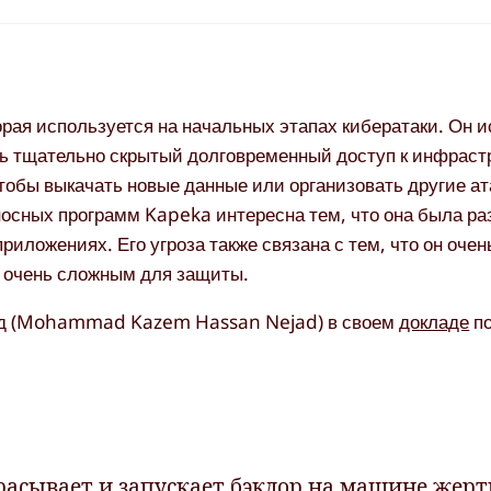
орая используется на начальных этапах кибератаки. Он 
ть тщательно скрытый долговременный доступ к инфраст
чтобы выкачать новые данные или организовать другие ат
осных программ Kapeka интересна тем, что она была ра
приложениях. Его угроза также связана с тем, что он оче
о очень сложным для защиты.
ад (Mohammad Kazem Hassan Nejad) в своем
докладе
по
расывает и запускает бэкдор на машине жерт