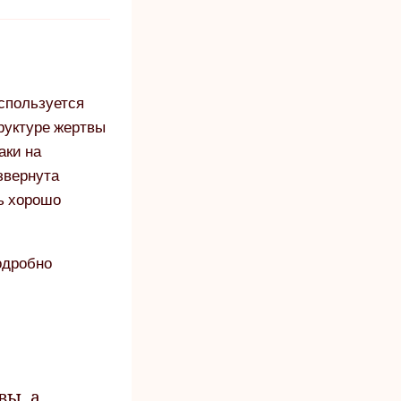
используется
руктуре жертвы
аки на
звернута
нь хорошо
дробно
вы, а