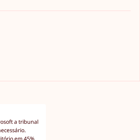
soft a tribunal
necessário.
itório em 45%,