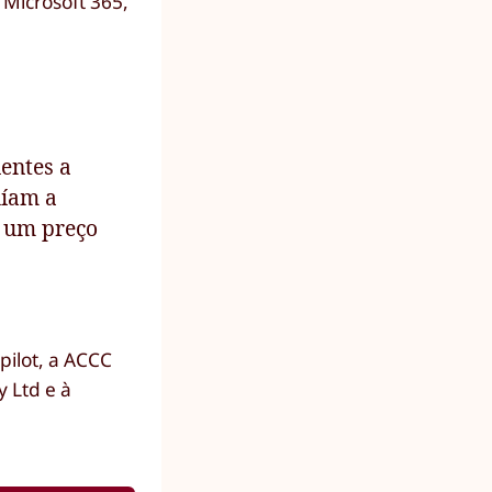
 Microsoft 365,
entes a
uíam a
a um preço
pilot, a ACCC
y Ltd e à