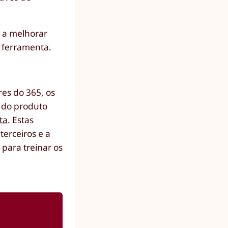
a a melhorar
a ferramenta.
res do 365, os
e do produto
ta
. Estas
erceiros e a
para treinar os