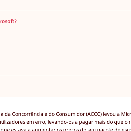
rosoft?
a da Concorrência e do Consumidor (ACCC) levou a Micro
tilizadores em erro, levando-os a pagar mais do que o 
 que estava a aumentar os preços do seu pacote de escr