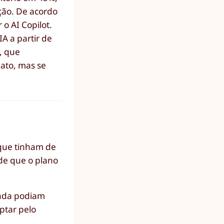
ição. De acordo
 o AI Copilot.
A a partir de
, que
ato, mas se
 que tinham de
de que o plano
inda podiam
ptar pelo