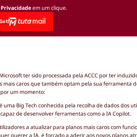
 Privacidade
em um clique.
Get
icrosoft ter sido processada pela ACCC por ter induzid
os mais caros que também optam pela sua ferramenta de
os por um momento:
t é uma Big Tech conhecida pela recolha de dados dos ut
é capaz de desenvolver ferramentas como a IA Copilot.
utilizadores a atualizar para planos mais caros com func
uer querer a IA, é forçado a aderir aos novos planos at