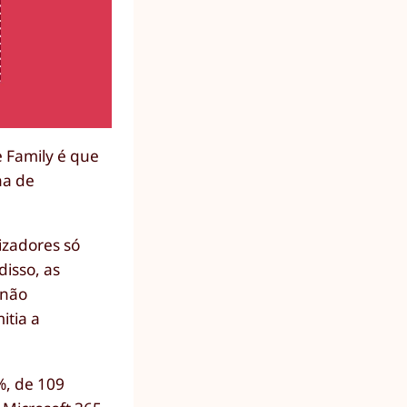
e Family é que
na de
izadores só
isso, as
 não
itia a
%, de 109