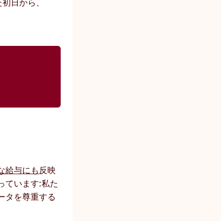
った初日から、
な給与にも
反映
っています:私た
ータを尊重する