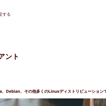
設定する
アント
u、Fedora、Debian、その他多くのLinuxディストリビューシ