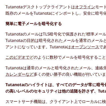
Tutanotaデスクトップクライアントは
オフライン
モー
既存のメールをTutanotaにインポートし、安全に
簡単に電子メールを暗号化する
TutanotaのメールはTLS暗号化で保護された’標
Tutanotaの目的は暗号化されたメールを通常のメール
アントになっています。Tutanotaは
オープンソース
で
このビデオで
どのように数秒でメールを暗号化するこ
Tutanotaは通常のメールと暗号化されたメール、連
カレンダーなど
多くの使い勝手の良い機能が付いてい
Tutanotaのハイライトは、すべてのデータが常に
の高いレベルのセキュリティは他の追随を許さず、Tuta
スマートサーチ機能は、クライアント上でローカルに