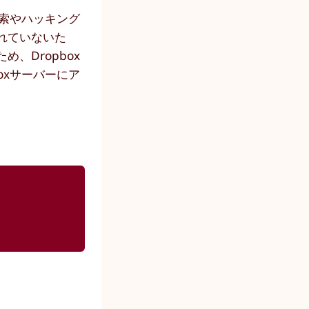
詮索やハッキング
れていないた
、Dropbox
oxサーバーにア