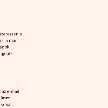
dszerezzen a
ás, a mai
ságok
egjobb
 az e-mail
címet
a Gmail
.