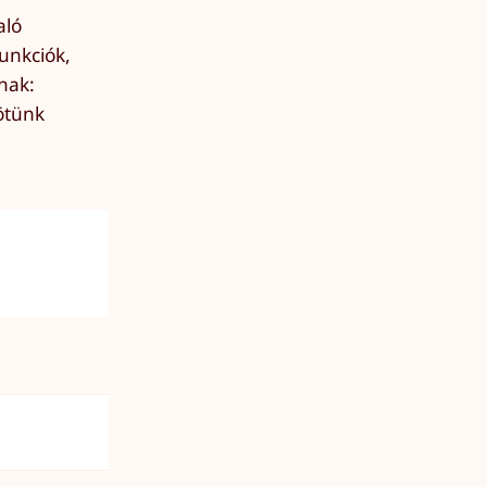
aló
unkciók,
dnak:
ötünk