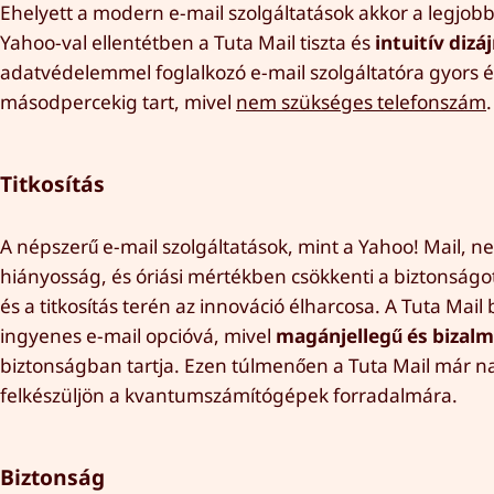
Ehelyett a modern e-mail szolgáltatások akkor a legjob
Yahoo-val ellentétben a Tuta Mail tiszta és
intuitív dizá
adatvédelemmel foglalkozó e-mail szolgáltatóra gyors és
másodpercekig tart, mivel
nem szükséges telefonszám
.
Titkosítás
A népszerű e-mail szolgáltatások, mint a Yahoo! Mail, n
hiányosság, és óriási mértékben csökkenti a biztonságo
és a titkosítás terén az innováció élharcosa. A Tuta Mail
ingyenes e-mail opcióvá, mivel
magánjellegű és bizal
biztonságban tartja. Ezen túlmenően a Tuta Mail már nap
felkészüljön a kvantumszámítógépek forradalmára.
Biztonság