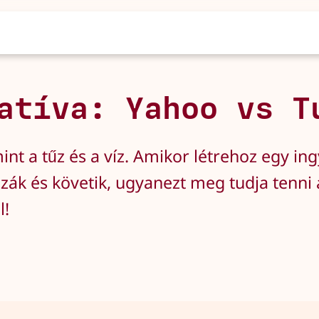
atíva: Yahoo vs T
int a tűz és a víz. Amikor létrehoz egy in
zák és követik, ugyanezt meg tudja tenni 
l!