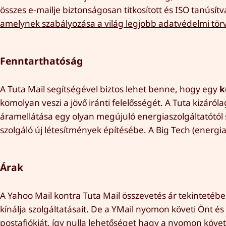
összes e-mailje biztonságosan titkosított és ISO tanúsí
amelynek szabályozása a világ legjobb adatvédelmi törv
Fenntarthatóság
A Tuta Mail segítségével biztos lehet benne, hogy egy
k
komolyan veszi a jövő iránti felelősségét. A Tuta kizáró
áramellátása egy olyan megújuló energiaszolgáltatótól 
szolgáló új létesítmények építésébe. A Big Tech (energia
Árak
A Yahoo Mail kontra Tuta Mail összevetés ár tekintetéb
kínálja szolgáltatásait. De a YMail nyomon követi Önt és h
postafiókját, így nulla lehetőséget hagy a nyomon követ