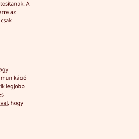
tosítanak. A
 erre az
 csak
nagy
ommunikáció
yik legjobb
es
val
, hogy