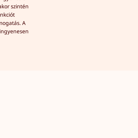
akor szintén
nkciót
ámogatás. A
r ingyenesen