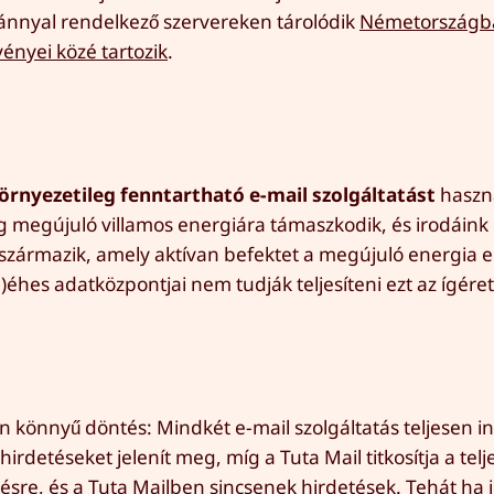
tvánnyal rendelkező szervereken tárolódik
Németországb
ényei közé tartozik
.
örnyezetileg fenntartható e-mail szolgáltatást
haszn
lag megújuló villamos energiára támaszkodik, és irodáink
származik, amely aktívan befektet a megújuló energia el
)éhes adatközpontjai nem tudják teljesíteni ezt az ígéret
en könnyű döntés: Mindkét e-mail szolgáltatás teljesen 
irdetéseket jelenít meg, míg a Tuta Mail titkosítja a telj
ésre, és a Tuta Mailben sincsenek hirdetések. Tehát ha 