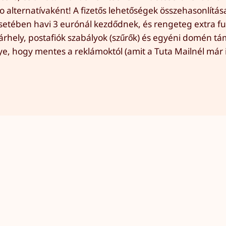
hoo alternatívaként! A fizetős lehetőségek összehasonlítás
setében havi 3 eurónál kezdődnek, és rengeteg extra fu
tárhely, postafiók szabályok (szűrők) és egyéni domén t
őnye, hogy mentes a reklámoktól (amit a Tuta Mailnél má