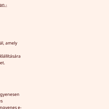
an -
ál, amely
őállítására
et.
ingyenesen
es
ingyenes e-