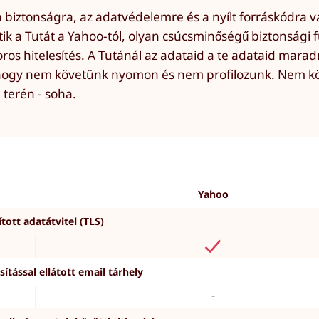
a biztonságra, az adatvédelemre és a nyílt forráskódra v
k a Tutát a Yahoo-tól, olyan csúcsminőségű biztonsági f
oros hitelesítés. A Tutánál az adataid a te adataid mara
 hogy nem követünk nyomon és nem profilozunk. Nem k
terén - soha.
Yahoo
ított adatátvitel (TLS)
ítással ellátott email tárhely
-