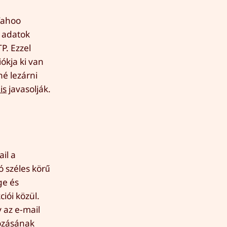
 Yahoo
i adatok
P. Ezzel
ókja ki van
é lezárni
is
javasolják.
il a
 széles körű
ge és
iói közül.
y az e-mail
kozásának