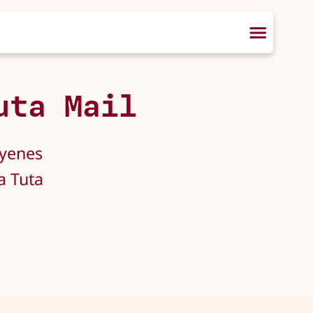
uta Mail
gyenes
a Tuta