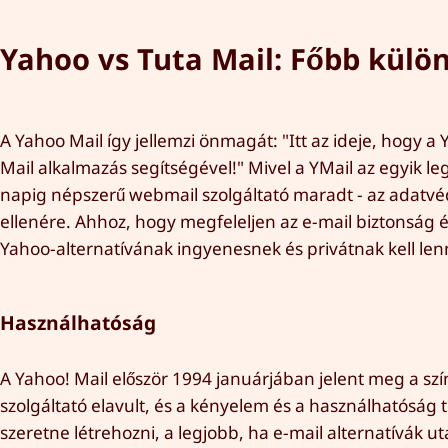
Yahoo vs Tuta Mail: Főbb külö
A Yahoo Mail így jellemzi önmagát: "Itt az ideje, hogy 
Mail alkalmazás segítségével!" Mivel a YMail az egyik le
napig népszerű webmail szolgáltató maradt - az adatvé
ellenére. Ahhoz, hogy megfeleljen az e-mail biztonság
Yahoo-alternatívának ingyenesnek és privátnak kell len
Használhatóság
A Yahoo! Mail először 1994 januárjában jelent meg a sz
szolgáltató elavult, és a kényelem és a használhatóság
szeretne létrehozni, a legjobb, ha e-mail alternatívák u