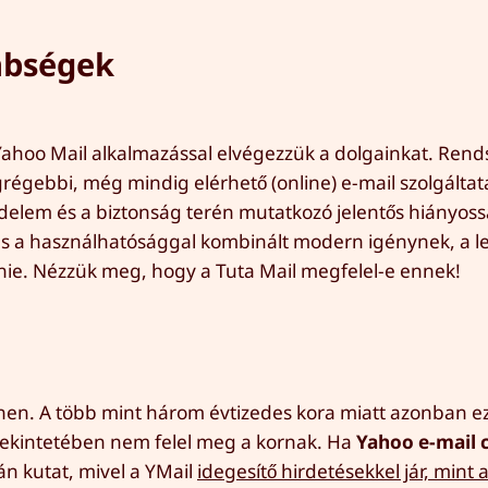
nbségek
a Yahoo Mail alkalmazással elvégezzük a dolgainkat. Ren
grégebbi, még mindig elérhető (online) e-mail szolgáltat
delem és a biztonság terén mutatkozó jelentős hiányos
 és a használhatósággal kombinált modern igénynek, a l
nie. Nézzük meg, hogy a Tuta Mail megfelel-e ennek!
ínen. A több mint három évtizedes kora miatt azonban ez
 tekintetében nem felel meg a kornak. Ha
Yahoo e-mail 
tán kutat, mivel a YMail
idegesítő hirdetésekkel jár, mint 