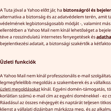
A Tuta jóval a Yahoo előtt jár, ha
biztonságról és bejele
alternatíva a biztonság és az adatvédelem terén, amit t
védelmének legbiztonságosabb módját -, valamint más ké
ellentétben a Yahoo Mail nem kínál lehetőséget a bejelen
téve a rosszindulatú internetes fenyegetések és
adatha
bejelentkezési adatait, a biztonsági szakértők a kétfaktor
Üzleti funkciók
A Yahoo Mail nem kínál professzionális e-mail szolgált
legmegfelelőbb megoldás a szakemberek és a vállalkozás
üzleti megoldásokat
kínál. Egyéni domén-támogatás, tö
korlátlan számú e-mail cím az egyéni doménekkel - ez cs
Ráadásul az összes névjegyét és naptárát teljesen titkosí
klienst a vállalati dizájnban márkázza meg, és az alkal