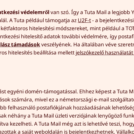
ntkezési védelemről
van szó. Így a Tuta Mail a legjobb
alál. A Tuta például támogatja az
U2F-t
- a bejelentkezés
tfaktoros hitelesítési módszereket, mint például a TOT
tkezési hitelesítő adatok további védelmére, így postafi
lász támadások
veszélyének. Ha általában véve szeretn
os hitelesítés beállítása mellett
jelszókezelő használatát 
atást egyéni domén-támogatással. Ehhez képest a Tuta Ma
ok számára, mivel ez a németországi e-mail szolgáltató
bb felhasználó postafiókjának hozzáadásának lehetősé
ak néhány a Tuta Mail üzleti verziójának lenyűgöző funkc
tva kezelheti. A Tuta Mail még azt is lehetővé teszi, hog
mazottak a saját weboldalán is bejelentkezhetnek. Vállal