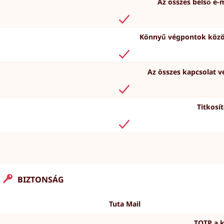
Az összes belső e-
Könnyű végpontok között
Az összes kapcsolat v
Titkosí
BIZTONSÁG
Tuta Mail
TOTP a k