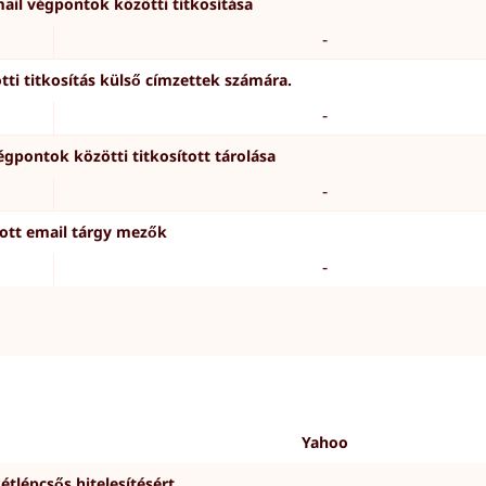
mail végpontok közötti titkosítása
-
i titkosítás külső címzettek számára.
-
égpontok közötti titkosított tárolása
-
tott email tárgy mezők
-
Yahoo
étlépcsős hitelesítésért