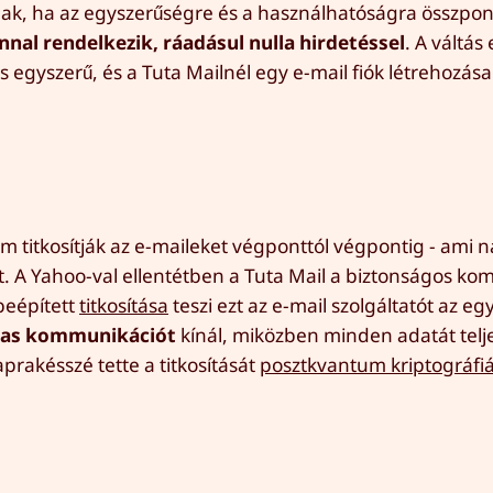
bak, ha az egyszerűségre és a használhatóságra összpon
jnnal rendelkezik, ráadásul nulla hirdetéssel
. A váltás
 egyszerű, és a Tuta Mailnél egy e-mail fiók létrehozása
em titkosítják az e-maileket végponttól végpontig - ami 
t. A Yahoo-val ellentétben a Tuta Mail a biztonságos k
 beépített
titkosítása
teszi ezt az e-mail szolgáltatót az eg
mas kommunikációt
kínál, miközben minden adatát telj
rakésszé tette a titkosítását
posztkvantum kriptográfiá