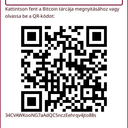
Kattintson fent a Bitcoin tárcája megnyitásához vagy
olvassa be a QR-kódot:
34CVAWKooNG7aAdQC5nczEehrqv4jto88s