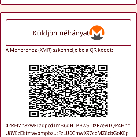
Küldjön néhányat
A Moneróhoz (XMR) szkennelje be a QR kódot:
42REtZh8xwFTadpcd1mB6qH1PBwSJDzF7eyiTQP4Hno
U8VEzEktYfavbmpbzutFzLU6CmwX97cpMZ8cbGoKEp