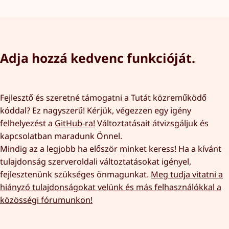
Adja hozzá kedvenc funkcióját.
Fejlesztő és szeretné támogatni a Tutát közreműködő
kóddal? Ez nagyszerű! Kérjük, végezzen egy igény
felhelyezést a
GitHub-ra!
Változtatásait átvizsgáljuk és
kapcsolatban maradunk Önnel.
Mindig az a legjobb ha először minket keress! Ha a kívánt
tulajdonság szerveroldali változtatásokat igényel,
fejlesztenünk szükséges önmagunkat.
Meg tudja vitatni a
hiányzó tulajdonságokat velünk és más felhasználókkal a
közösségi fórumunkon!