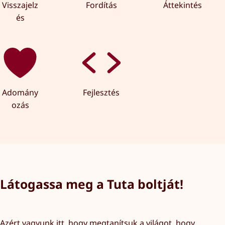
Visszajelz
Fordítás
Áttekintés
és
Adomány
Fejlesztés
ozás
Látogassa meg a Tuta boltját!
Azért vagyunk itt, hogy megtanítsuk a világot, hogy