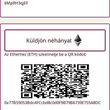
6MpRH3qjEF
Küldjön néhányat
Az Etherhez (ETH) szkennelje be a QR kódot:
0x77B59053BdcAFCcbd8c0d0F9B79B6739E755A8DC